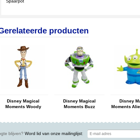
Spaarpot
Gerelateerde producten
Disney Magical
Disney Magical
Disney M
Moments Woody
Moments Buzz
Moments Ali
Lightyear
Bank) Toy
gte blijven?
Word lid van onze mailinglijst: