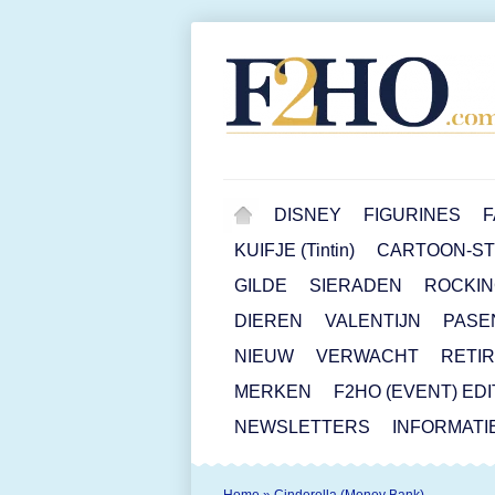
DISNEY
FIGURINES
F
KUIFJE (Tintin)
CARTOON-STR
GILDE
SIERADEN
ROCKIN
DIEREN
VALENTIJN
PASE
NIEUW
VERWACHT
RETI
MERKEN
F2HO (EVENT) ED
NEWSLETTERS
INFORMATI