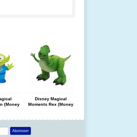
agical
Disney Magical
en (Money
Moments Rex (Money
 Story
Bank) Toy Story
Abonneer