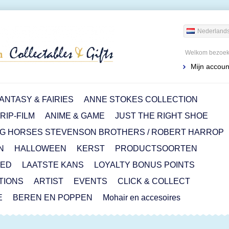
Nederland
Welkom bezoeke
Mijn accoun
ANTASY & FAIRIES
ANNE STOKES COLLECTION
IP-FILM
ANIME & GAME
JUST THE RIGHT SHOE
G HORSES STEVENSON BROTHERS / ROBERT HARROP
N
HALLOWEEN
KERST
PRODUCTSOORTEN
RED
LAATSTE KANS
LOYALTY BONUS POINTS
ITIONS
ARTIST
EVENTS
CLICK & COLLECT
E
BEREN EN POPPEN
Mohair en accesoires