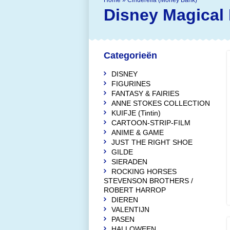
Home
»
Cinderella (Money Bank)
Disney Magical
Categorieën
DISNEY
FIGURINES
FANTASY & FAIRIES
ANNE STOKES COLLECTION
KUIFJE (Tintin)
CARTOON-STRIP-FILM
ANIME & GAME
JUST THE RIGHT SHOE
GILDE
SIERADEN
ROCKING HORSES
STEVENSON BROTHERS /
ROBERT HARROP
DIEREN
VALENTIJN
PASEN
HALLOWEEN