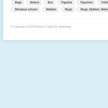
Bags
Bekers
Box
Figurine
Figurines
Fotol
Miniatuur schoen
Mokken
Mugs
Mugs, Mokken, Beke
© Copyright 2026 Friends 2 Hold On Webshop