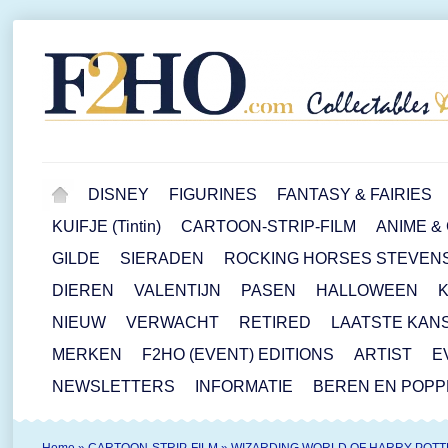
DISNEY
FIGURINES
FANTASY & FAIRIES
KUIFJE (Tintin)
CARTOON-STRIP-FILM
ANIME &
GILDE
SIERADEN
ROCKING HORSES STEVEN
DIEREN
VALENTIJN
PASEN
HALLOWEEN
NIEUW
VERWACHT
RETIRED
LAATSTE KAN
MERKEN
F2HO (EVENT) EDITIONS
ARTIST
E
NEWSLETTERS
INFORMATIE
BEREN EN POP