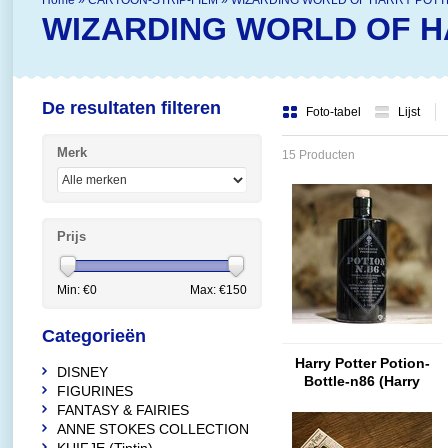
Home
»
CARTOON-STRIP-FILM
»
WIZARDING WORLD OF HARRY POT
WIZARDING WORLD OF H
De resultaten filteren
Foto-tabel
Lijst
Merk
15 Producten
Prijs
Min: €
0
Max: €
150
Categorieën
Harry Potter Potion-
DISNEY
Bottle-n86 (Harry
FIGURINES
Potter)
FANTASY & FAIRIES
ANNE STOKES COLLECTION