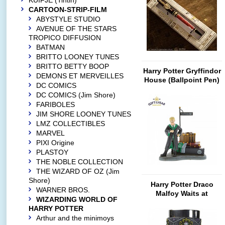
KUIFJE (Tintin)
CARTOON-STRIP-FILM
ABYSTYLE STUDIO
AVENUE OF THE STARS
TROPICO DIFFUSION
BATMAN
BRITTO LOONEY TUNES
BRITTO BETTY BOOP
Harry Potter Gryffindor
DEMONS ET MERVEILLES
House (Ballpoint Pen)
DC COMICS
DC COMICS (Jim Shore)
FARIBOLES
JIM SHORE LOONEY TUNES
LMZ COLLECTIBLES
MARVEL
PIXI Origine
PLASTOY
THE NOBLE COLLECTION
THE WIZARD OF OZ (Jim
Shore)
Harry Potter Draco
WARNER BROS.
Malfoy Waits at
WIZARDING WORLD OF
Platform 9 3/4
HARRY POTTER
Arthur and the minimoys