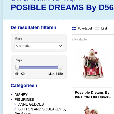
Home
»
FIGURINES
»
POSIBLE DREAMS By D56
POSIBLE DREAMS By D56
De resultaten filteren
Foto-tabel
Lijst
Merk
7 Producten
Prijs
Min: €
0
Max: €
150
Categorieën
Possible Dreams By
DISNEY
D56 Little Old Driver -
FIGURINES
Jim Shore (Limited
ANNE GEDDES
Edition)
BUTTON AND SQUEAKEY By
Jim Shore