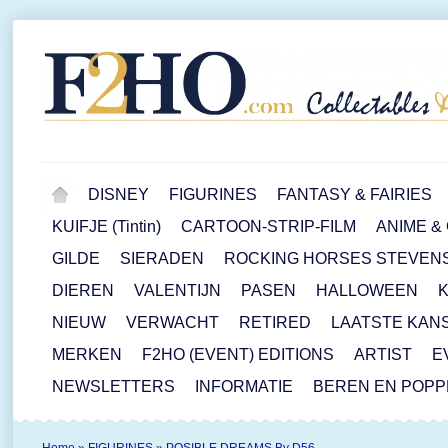
DISNEY
FIGURINES
FANTASY & FAIRIES
KUIFJE (Tintin)
CARTOON-STRIP-FILM
ANIME &
GILDE
SIERADEN
ROCKING HORSES STEVEN
DIEREN
VALENTIJN
PASEN
HALLOWEEN
NIEUW
VERWACHT
RETIRED
LAATSTE KAN
MERKEN
F2HO (EVENT) EDITIONS
ARTIST
E
NEWSLETTERS
INFORMATIE
BEREN EN POP