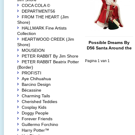
COCA COLA ©
DEPARTMENT56
FROM THE HEART (Jim
Shore)
HALLMARK Fine Artists
Collection
HEARTWOOD CREEK (Jim
Possible Dreams By
Shore)
D56 Santa Around the
MOUSEION
World
PETER RABBIT By Jim Shore
Pagina 1 van 1
PETER RABBIT Beatrix Potter
(Border)
PROFISTI
Aye Chihuahua
Barcino Design
Bécassine
Charming Tails
Cherished Teddies
Cosplay Kids
Doggy People
Forever Friends
Guillermo Forchino
Harry Potter™