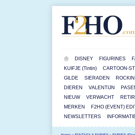
DISNEY
FIGURINES
F
KUIFJE (Tintin)
CARTOON-STR
GILDE
SIERADEN
ROCKIN
DIEREN
VALENTIJN
PASE
NIEUW
VERWACHT
RETI
MERKEN
F2HO (EVENT) ED
NEWSLETTERS
INFORMATI