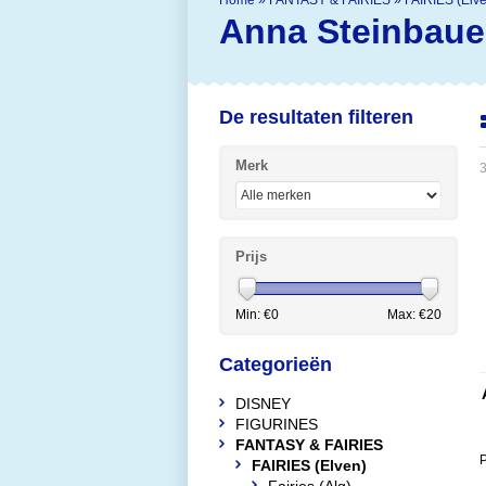
Home
»
FANTASY & FAIRIES
»
FAIRIES (Elv
Anna Steinbaue
De resultaten filteren
Merk
3
Prijs
Min: €
0
Max: €
20
Categorieën
DISNEY
FIGURINES
FANTASY & FAIRIES
P
FAIRIES (Elven)