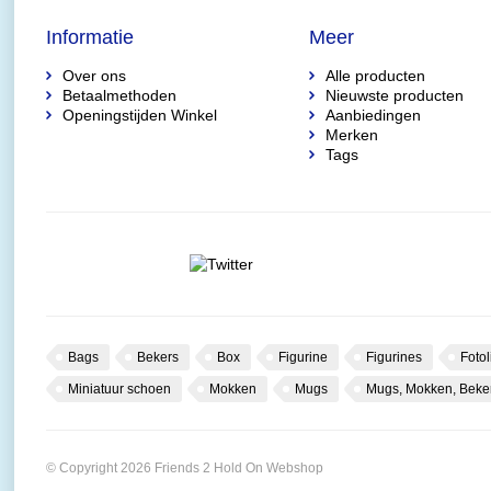
Informatie
Meer
Over ons
Alle producten
Betaalmethoden
Nieuwste producten
Openingstijden Winkel
Aanbiedingen
Merken
Tags
Bags
Bekers
Box
Figurine
Figurines
Fotol
Miniatuur schoen
Mokken
Mugs
Mugs, Mokken, Beke
© Copyright 2026 Friends 2 Hold On Webshop