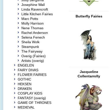
Jody Bergsma
Josephine Wall
Linda Ravencroft
Little Kitchen Fairies
Butterfly Fairies
Marc Potts
Molly Harrison
Nene Thomas
Rachel Anderson
Selena Fenech
Sheila Wolk
Steampunk
The Fairyway
Overig (Fairies)
Artists (overig)
ENGELEN
FAIRY DIVAS
Jacqueline
FLOWER FAIRIES
Collentarrolly
GOTHIC
HEKSEN
DRAKEN
COSPLAY KIDS
FANTASY (overig)
GAME OF THRONES
MEDIEVAL