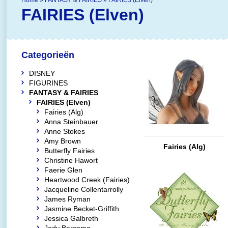
Home
»
FANTASY & FAIRIES
»
FAIRIES (Elven)
FAIRIES (Elven)
Categorieën
DISNEY
FIGURINES
FANTASY & FAIRIES
FAIRIES (Elven)
Fairies (Alg)
Anna Steinbauer
Anne Stokes
Amy Brown
Fairies (Alg)
Butterfly Fairies
Christine Hawort
Faerie Glen
Heartwood Creek (Fairies)
Jacqueline Collentarrolly
James Ryman
Jasmine Becket-Griffith
Jessica Galbreth