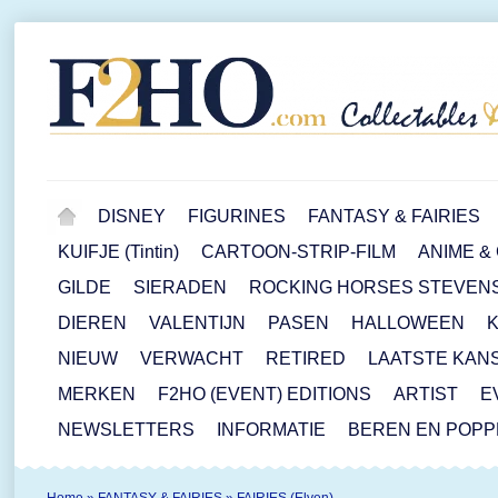
DISNEY
FIGURINES
FANTASY & FAIRIES
KUIFJE (Tintin)
CARTOON-STRIP-FILM
ANIME &
GILDE
SIERADEN
ROCKING HORSES STEVEN
DIEREN
VALENTIJN
PASEN
HALLOWEEN
NIEUW
VERWACHT
RETIRED
LAATSTE KAN
MERKEN
F2HO (EVENT) EDITIONS
ARTIST
E
NEWSLETTERS
INFORMATIE
BEREN EN POP