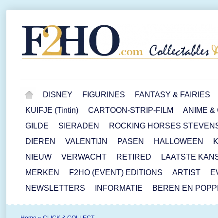
DISNEY
FIGURINES
FANTASY & FAIRIES
KUIFJE (Tintin)
CARTOON-STRIP-FILM
ANIME &
GILDE
SIERADEN
ROCKING HORSES STEVEN
DIEREN
VALENTIJN
PASEN
HALLOWEEN
NIEUW
VERWACHT
RETIRED
LAATSTE KAN
MERKEN
F2HO (EVENT) EDITIONS
ARTIST
E
NEWSLETTERS
INFORMATIE
BEREN EN POP