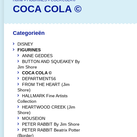
Home
»
FIGURINES
»
COCA COLA ©
COCA COLA ©
Categorieën
DISNEY
FIGURINES
ANNE GEDDES
BUTTON AND SQUEAKEY By
Jim Shore
COCA COLA ©
DEPARTMENT56
FROM THE HEART (Jim
Shore)
HALLMARK Fine Artists
Collection
HEARTWOOD CREEK (Jim
Shore)
MOUSEION
PETER RABBIT By Jim Shore
PETER RABBIT Beatrix Potter
(Border)