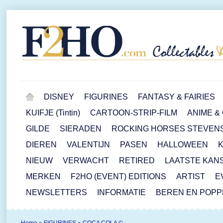
DISNEY
FIGURINES
FANTASY & FAIRIES
KUIFJE (Tintin)
CARTOON-STRIP-FILM
ANIME &
GILDE
SIERADEN
ROCKING HORSES STEVEN
DIEREN
VALENTIJN
PASEN
HALLOWEEN
NIEUW
VERWACHT
RETIRED
LAATSTE KAN
MERKEN
F2HO (EVENT) EDITIONS
ARTIST
E
NEWSLETTERS
INFORMATIE
BEREN EN POP