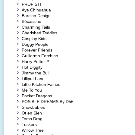
PROFISTI
Aye Chihuahua
Barcino Design
Bécassine
Charming Tails
Cherished Teddies
Cosplay Kids
Doggy People
Forever Friends
Guillermo Forchino
Harry Potter™
Hot Diggity
Jimmy the Bull
Lilliput Lane
Little Kitchen Fairies
Me To You
Pocket Dragons
POSIBLE DREAMS By D56
Snowbabies
Ot en Sien
Toms Drag
Tuskers
Willow Tree