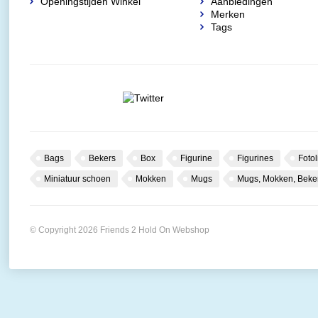
Openingstijden Winkel
Aanbiedingen
Merken
Tags
Bags
Bekers
Box
Figurine
Figurines
Fotol
Miniatuur schoen
Mokken
Mugs
Mugs, Mokken, Beke
© Copyright 2026 Friends 2 Hold On Webshop