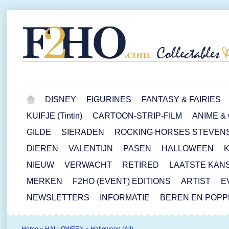
DISNEY
FIGURINES
FANTASY & FAIRIES
KUIFJE (Tintin)
CARTOON-STRIP-FILM
ANIME &
GILDE
SIERADEN
ROCKING HORSES STEVEN
DIEREN
VALENTIJN
PASEN
HALLOWEEN
NIEUW
VERWACHT
RETIRED
LAATSTE KAN
MERKEN
F2HO (EVENT) EDITIONS
ARTIST
E
NEWSLETTERS
INFORMATIE
BEREN EN POP