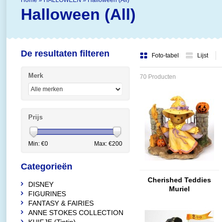
Home
»
HALLOWEEN
»
Halloween (All)
Halloween (All)
De resultaten filteren
Foto-tabel
Lijst
Merk
70 Producten
Prijs
Min: €
0
Max: €
200
Categorieën
Cherished Teddies
DISNEY
Muriel
FIGURINES
FANTASY & FAIRIES
ANNE STOKES COLLECTION