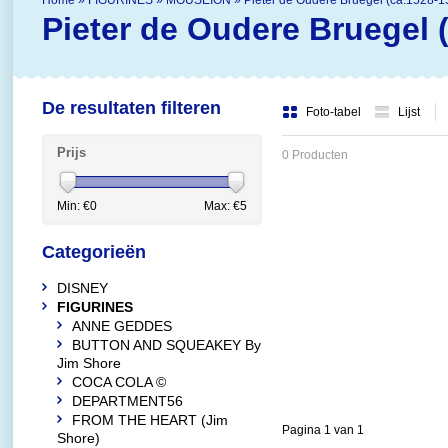
Home
»
FIGURINES
»
MOUSEION
»
Pieter de Oudere Bruegel (ca.1528-1
Pieter de Oudere Bruegel 
De resultaten filteren
Foto-tabel
Lijst
Prijs
0 Producten
Min: €
0
Max: €
5
Categorieën
DISNEY
FIGURINES
ANNE GEDDES
BUTTON AND SQUEAKEY By
Jim Shore
COCA COLA ©
DEPARTMENT56
FROM THE HEART (Jim
Pagina 1 van 1
Shore)