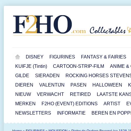
DISNEY
FIGURINES
FANTASY & FAIRIES
KUIFJE (Tintin)
CARTOON-STRIP-FILM
ANIME &
GILDE
SIERADEN
ROCKING HORSES STEVEN
DIEREN
VALENTIJN
PASEN
HALLOWEEN
NIEUW
VERWACHT
RETIRED
LAATSTE KAN
MERKEN
F2HO (EVENT) EDITIONS
ARTIST
E
NEWSLETTERS
INFORMATIE
BEREN EN POP