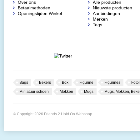
Over ons
Alle producten
Betaalmethoden
Nieuwste producten
Openingstijden Winkel
Aanbiedingen
Merken
Tags
Bags
Bekers
Box
Figurine
Figurines
Fotol
Miniatuur schoen
Mokken
Mugs
Mugs, Mokken, Beke
© Copyright 2026 Friends 2 Hold On Webshop