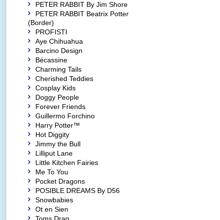
PETER RABBIT By Jim Shore
PETER RABBIT Beatrix Potter
(Border)
PROFISTI
Aye Chihuahua
Barcino Design
Bécassine
Charming Tails
Cherished Teddies
Cosplay Kids
Doggy People
Forever Friends
Guillermo Forchino
Harry Potter™
Hot Diggity
Jimmy the Bull
Lilliput Lane
Little Kitchen Fairies
Me To You
Pocket Dragons
POSIBLE DREAMS By D56
Snowbabies
Ot en Sien
Toms Drag