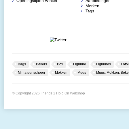
Openingstijden Winkel
Aanbiedingen
Merken
Tags
Bags
Bekers
Box
Figurine
Figurines
Fotol
Miniatuur schoen
Mokken
Mugs
Mugs, Mokken, Beke
© Copyright 2026 Friends 2 Hold On Webshop