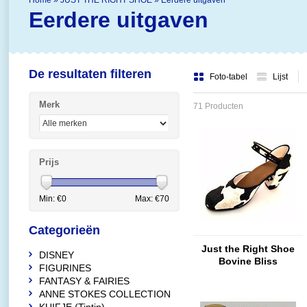
Home
»
JUST THE RIGHT SHOE
»
Eerdere uitgaven
Eerdere uitgaven
De resultaten filteren
Foto-tabel
Lijst
Merk
71 Producten
Prijs
Min: €
0
Max: €
70
Categorieën
Just the Right Shoe
DISNEY
Bovine Bliss
FIGURINES
FANTASY & FAIRIES
ANNE STOKES COLLECTION