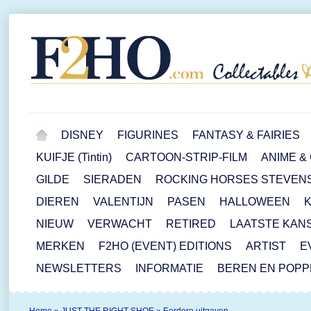
DISNEY
FIGURINES
FANTASY & FAIRIES
KUIFJE (Tintin)
CARTOON-STRIP-FILM
ANIME &
GILDE
SIERADEN
ROCKING HORSES STEVEN
DIEREN
VALENTIJN
PASEN
HALLOWEEN
NIEUW
VERWACHT
RETIRED
LAATSTE KAN
MERKEN
F2HO (EVENT) EDITIONS
ARTIST
E
NEWSLETTERS
INFORMATIE
BEREN EN POP