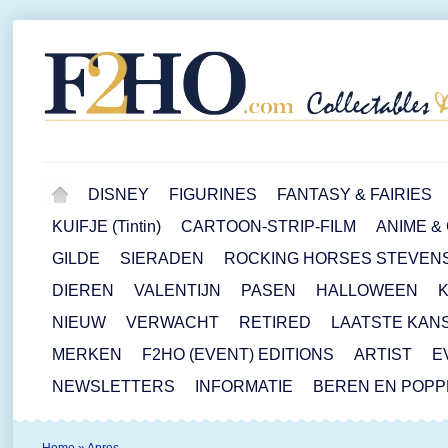
DISNEY
FIGURINES
FANTASY & FAIRIES
KUIFJE (Tintin)
CARTOON-STRIP-FILM
ANIME &
GILDE
SIERADEN
ROCKING HORSES STEVEN
DIEREN
VALENTIJN
PASEN
HALLOWEEN
NIEUW
VERWACHT
RETIRED
LAATSTE KAN
MERKEN
F2HO (EVENT) EDITIONS
ARTIST
E
NEWSLETTERS
INFORMATIE
BEREN EN POP