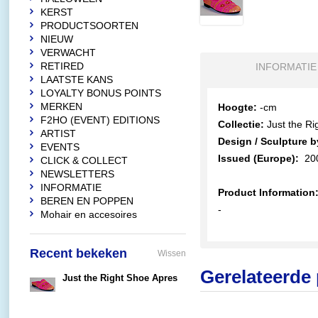
KERST
PRODUCTSOORTEN
NIEUW
VERWACHT
RETIRED
INFORMATIE
LAATSTE KANS
LOYALTY BONUS POINTS
MERKEN
Hoogte:
-cm
F2HO (EVENT) EDITIONS
Collectie:
Just the Ri
ARTIST
Design / Sculpture b
EVENTS
Issued (Europe):
20
CLICK & COLLECT
NEWSLETTERS
INFORMATIE
Product Information
BEREN EN POPPEN
-
Mohair en accesoires
Recent bekeken
Wissen
Gerelateerde
Just the Right Shoe Apres
€19,90