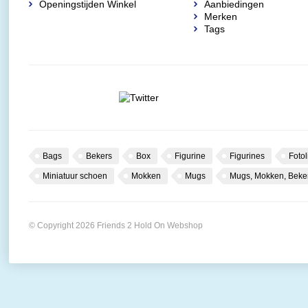
Openingstijden Winkel
Aanbiedingen
Merken
Tags
Bags
Bekers
Box
Figurine
Figurines
Fotol
Miniatuur schoen
Mokken
Mugs
Mugs, Mokken, Beke
© Copyright 2026 Friends 2 Hold On Webshop