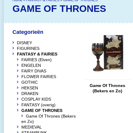
Home
»
FANTASY & FAIRIES
»
GAME OF THRONES
GAME OF THRONES
Categorieën
DISNEY
FIGURINES
FANTASY & FAIRIES
FAIRIES (Elven)
ENGELEN
FAIRY DIVAS
FLOWER FAIRIES
GOTHIC
Game Of Thrones
HEKSEN
(Bekers en Zo)
DRAKEN
COSPLAY KIDS
FANTASY (overig)
GAME OF THRONES
Game Of Thrones (Bekers
en Zo)
MEDIEVAL
STEAMPUNK