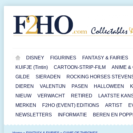
DISNEY
FIGURINES
FANTASY & FAIRIES
KUIFJE (Tintin)
CARTOON-STRIP-FILM
ANIME &
GILDE
SIERADEN
ROCKING HORSES STEVEN
DIEREN
VALENTIJN
PASEN
HALLOWEEN
NIEUW
VERWACHT
RETIRED
LAATSTE KAN
MERKEN
F2HO (EVENT) EDITIONS
ARTIST
E
NEWSLETTERS
INFORMATIE
BEREN EN POP