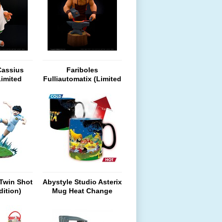
Cassius
Fariboles
Limited
Fulliautomatix (Limited
n)
Edition)
 Twin Shot
Abystyle Studio Asterix
dition)
Mug Heat Change
(460ml)