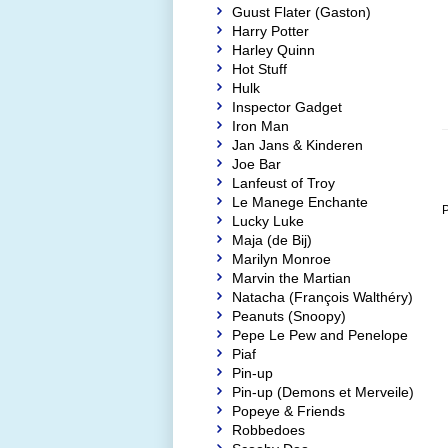
Guust Flater (Gaston)
Harry Potter
Harley Quinn
Hot Stuff
Hulk
Inspector Gadget
Iron Man
Jan Jans & Kinderen
Joe Bar
Lanfeust of Troy
Le Manege Enchante
P
Lucky Luke
Maja (de Bij)
Marilyn Monroe
Marvin the Martian
Natacha (François Walthéry)
Peanuts (Snoopy)
Pepe Le Pew and Penelope
Piaf
Pin-up
Pin-up (Demons et Merveile)
Popeye & Friends
Robbedoes