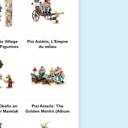
ix Village
Pixi Astérix, L'Empire
 Figurines
du milieu
 Obelix en
Pixi Asterix: The
er Maretak
Golden Menhir (Album
neeuw
Cover)