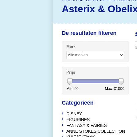
Home
»
CARTOON-STRIP-FILM
»
Asterix & 
Asterix & Obeli
De resultaten filteren
Merk
Prijs
Min: €
0
Max: €
1000
Categorieën
DISNEY
FIGURINES
FANTASY & FAIRIES
ANNE STOKES COLLECTION