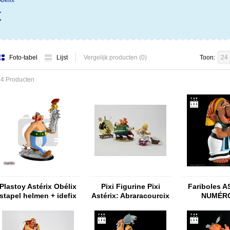
Obelix
x
Foto-tabel
Lijst
Vergelijk producten (0)
Toon:
24
34 Producten
Plastoy Astérix Obélix
Pixi Figurine Pixi
Fariboles A
stapel helmen + idefix
Astérix: Abraracourcix
NUMÉR
au bouclier miroir