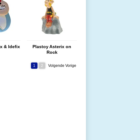
x & Idefix
Plastoy Asterix on
Rock
1
2
Volgende Vorige