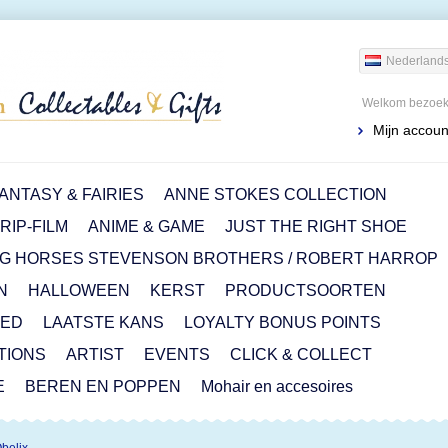
Nederland
Welkom bezoeke
Mijn accoun
ANTASY & FAIRIES
ANNE STOKES COLLECTION
IP-FILM
ANIME & GAME
JUST THE RIGHT SHOE
G HORSES STEVENSON BROTHERS / ROBERT HARROP
N
HALLOWEEN
KERST
PRODUCTSOORTEN
RED
LAATSTE KANS
LOYALTY BONUS POINTS
ITIONS
ARTIST
EVENTS
CLICK & COLLECT
E
BEREN EN POPPEN
Mohair en accesoires