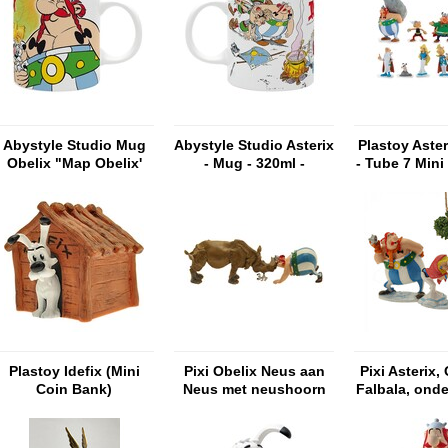
Abystyle Studio Mug
Abystyle Studio Asterix
Plastoy Aster
Obelix "Map Obelix'
- Mug - 320ml -
- Tube 7 Mini
(320ml)
"FLYLEAF"
Plastoy Idefix (Mini
Pixi Obelix Neus aan
Pixi Asterix,
Coin Bank)
Neus met neushoorn
Falbala, ond
in de s