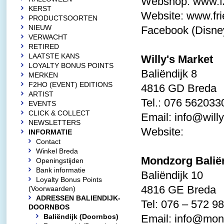
Webshop:
www.
KERST
Website:
www.fri
PRODUCTSOORTEN
NIEUW
Facebook (Disne
VERWACHT
RETIRED
LAATSTE KANS
Willy's Market
LOYALTY BONUS POINTS
Baliëndijk 8
MERKEN
F2HO (EVENT) EDITIONS
4816 GD Breda
ARTIST
Tel.: 076 562033
EVENTS
CLICK & COLLECT
Email:
info@willy
NEWSLETTERS
Website:
INFORMATIE
Contact
Winkel Breda
Mondzorg Balië
Openingstijden
Bank informatie
Baliëndijk 10
Loyalty Bonus Points
4816 GE Breda
(Voorwaarden)
ADRESSEN BALIENDIJK-
Tel: 076 – 572 9
DOORNBOS
Baliëndijk (Doornbos)
Email:
info@mond