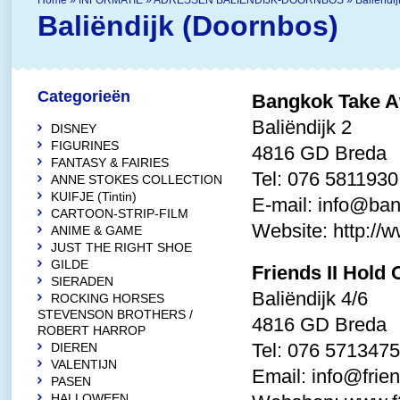
Home
»
INFORMATIE
»
ADRESSEN BALIENDIJK-DOORNBOS
»
Baliëndi
Baliëndijk (Doornbos)
Categorieën
Bangkok Take 
Baliëndijk 2
DISNEY
FIGURINES
4816 GD Breda
FANTASY & FAIRIES
Tel: 076 5811930
ANNE STOKES COLLECTION
KUIFJE (Tintin)
E-mail:
info@ban
CARTOON-STRIP-FILM
Website:
http://
ANIME & GAME
JUST THE RIGHT SHOE
GILDE
Friends II Hold 
SIERADEN
Baliëndijk 4/6
ROCKING HORSES
STEVENSON BROTHERS /
4816 GD Breda
ROBERT HARROP
Tel: 076 5713475
DIEREN
VALENTIJN
Email:
info@frie
PASEN
HALLOWEEN