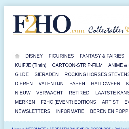
DISNEY
FIGURINES
FANTASY & FAIRIES
KUIFJE (Tintin)
CARTOON-STRIP-FILM
ANIME &
GILDE
SIERADEN
ROCKING HORSES STEVEN
DIEREN
VALENTIJN
PASEN
HALLOWEEN
NIEUW
VERWACHT
RETIRED
LAATSTE KAN
MERKEN
F2HO (EVENT) EDITIONS
ARTIST
E
NEWSLETTERS
INFORMATIE
BEREN EN POP