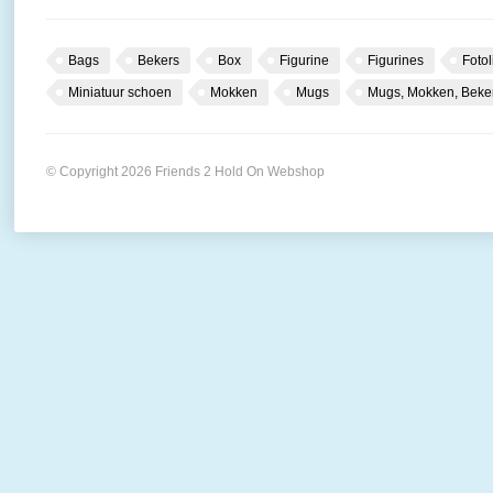
Bags
Bekers
Box
Figurine
Figurines
Fotol
Miniatuur schoen
Mokken
Mugs
Mugs, Mokken, Beke
© Copyright 2026 Friends 2 Hold On Webshop