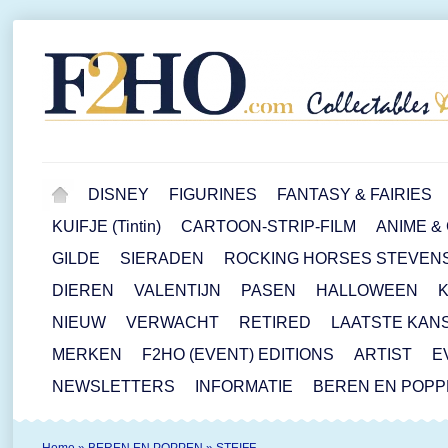
DISNEY
FIGURINES
FANTASY & FAIRIES
KUIFJE (Tintin)
CARTOON-STRIP-FILM
ANIME &
GILDE
SIERADEN
ROCKING HORSES STEVEN
DIEREN
VALENTIJN
PASEN
HALLOWEEN
NIEUW
VERWACHT
RETIRED
LAATSTE KAN
MERKEN
F2HO (EVENT) EDITIONS
ARTIST
E
NEWSLETTERS
INFORMATIE
BEREN EN POP