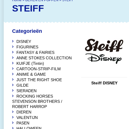
Home
»
BEREN EN POPPEN
»
STEIFF
STEIFF
Categorieën
DISNEY
FIGURINES
FANTASY & FAIRIES
ANNE STOKES COLLECTION
KUIFJE (Tintin)
CARTOON-STRIP-FILM
ANIME & GAME
JUST THE RIGHT SHOE
Steiff DISNEY
GILDE
SIERADEN
ROCKING HORSES
STEVENSON BROTHERS /
ROBERT HARROP
DIEREN
VALENTIJN
PASEN
HALLOWEEN