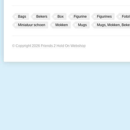
Bags
Bekers
Box
Figurine
Figurines
Fotol
Miniatuur schoen
Mokken
Mugs
Mugs, Mokken, Beke
© Copyright 2026 Friends 2 Hold On Webshop