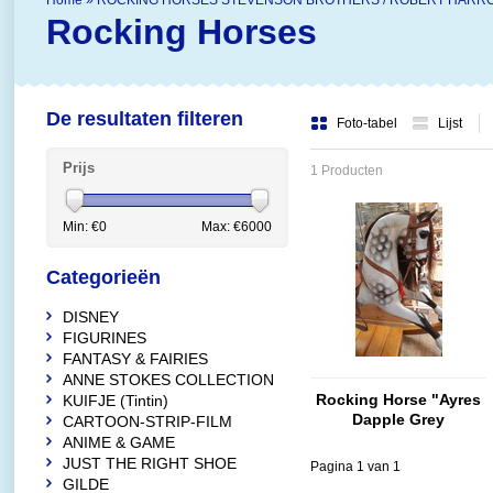
Home
»
ROCKING HORSES STEVENSON BROTHERS / ROBERT HARR
Rocking Horses
De resultaten filteren
Foto-tabel
Lijst
Prijs
1 Producten
Min: €
0
Max: €
6000
Categorieën
DISNEY
FIGURINES
FANTASY & FAIRIES
ANNE STOKES COLLECTION
Rocking Horse "Ayres
KUIFJE (Tintin)
Dapple Grey
CARTOON-STRIP-FILM
Bowrocker"
ANIME & GAME
JUST THE RIGHT SHOE
Pagina 1 van 1
GILDE