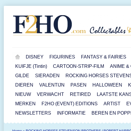
DISNEY
FIGURINES
FANTASY & FAIRIES
KUIFJE (Tintin)
CARTOON-STRIP-FILM
ANIME &
GILDE
SIERADEN
ROCKING HORSES STEVEN
DIEREN
VALENTIJN
PASEN
HALLOWEEN
NIEUW
VERWACHT
RETIRED
LAATSTE KAN
MERKEN
F2HO (EVENT) EDITIONS
ARTIST
E
NEWSLETTERS
INFORMATIE
BEREN EN POP