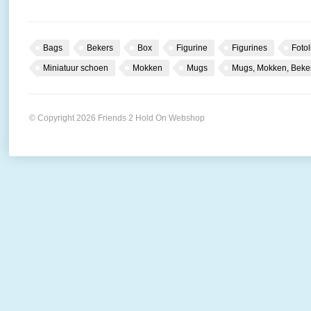
Bags
Bekers
Box
Figurine
Figurines
Fotol
Miniatuur schoen
Mokken
Mugs
Mugs, Mokken, Beke
© Copyright 2026 Friends 2 Hold On Webshop