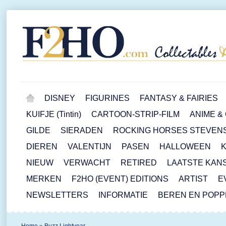
DISNEY
FIGURINES
FANTASY & FAIRIES
KUIFJE (Tintin)
CARTOON-STRIP-FILM
ANIME &
GILDE
SIERADEN
ROCKING HORSES STEVEN
DIEREN
VALENTIJN
PASEN
HALLOWEEN
NIEUW
VERWACHT
RETIRED
LAATSTE KAN
MERKEN
F2HO (EVENT) EDITIONS
ARTIST
E
NEWSLETTERS
INFORMATIE
BEREN EN POP