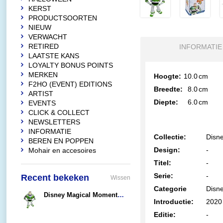
KERST
PRODUCTSOORTEN
NIEUW
VERWACHT
RETIRED
INFORMATIE
LAATSTE KANS
LOYALTY BONUS POINTS
MERKEN
Hoogte:
10.0
cm
F2HO (EVENT) EDITIONS
Breedte:
8.0
cm
ARTIST
Diepte:
6.0
cm
EVENTS
CLICK & COLLECT
NEWSLETTERS
INFORMATIE
Collectie:
Disn
BEREN EN POPPEN
Design:
-
Mohair en accesoires
Titel:
-
Serie:
-
Recent bekeken
Wissen
Categorie
Disne
Disney Magical Moments Buzz Lightyear
Introductie:
2020
€28,90
Editie:
-