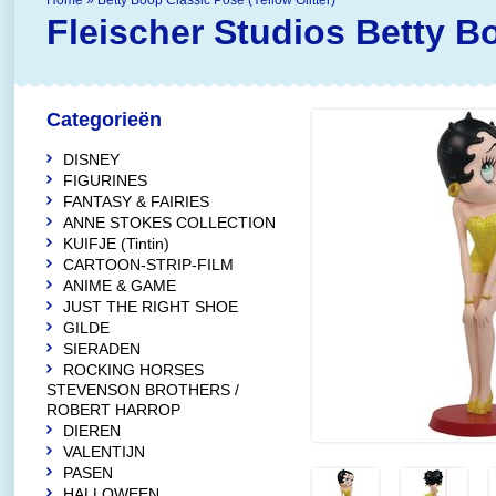
Home
»
Betty Boop Classic Pose (Yellow Glitter)
Fleischer Studios
Betty Bo
Categorieën
DISNEY
FIGURINES
FANTASY & FAIRIES
ANNE STOKES COLLECTION
KUIFJE (Tintin)
CARTOON-STRIP-FILM
ANIME & GAME
JUST THE RIGHT SHOE
GILDE
SIERADEN
ROCKING HORSES
STEVENSON BROTHERS /
ROBERT HARROP
DIEREN
VALENTIJN
PASEN
HALLOWEEN