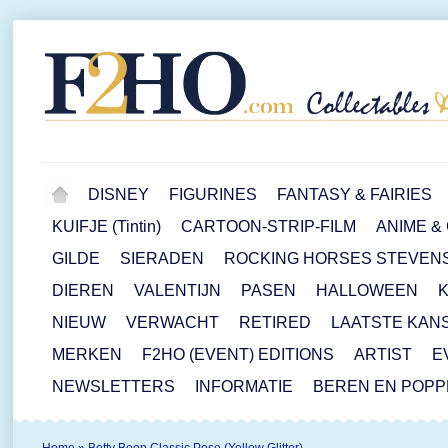
DISNEY
FIGURINES
FANTASY & FAIRIES
KUIFJE (Tintin)
CARTOON-STRIP-FILM
ANIME &
GILDE
SIERADEN
ROCKING HORSES STEVEN
DIEREN
VALENTIJN
PASEN
HALLOWEEN
NIEUW
VERWACHT
RETIRED
LAATSTE KAN
MERKEN
F2HO (EVENT) EDITIONS
ARTIST
E
NEWSLETTERS
INFORMATIE
BEREN EN POP