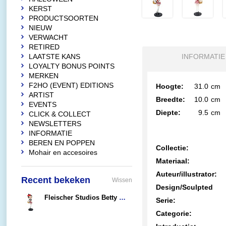
KERST
PRODUCTSOORTEN
NIEUW
VERWACHT
RETIRED
LAATSTE KANS
INFORMATIE
LOYALTY BONUS POINTS
MERKEN
F2HO (EVENT) EDITIONS
Hoogte:
31.0
cm
ARTIST
Breedte:
10.0
cm
EVENTS
Diepte:
9.5
cm
CLICK & COLLECT
NEWSLETTERS
INFORMATIE
BEREN EN POPPEN
Collectie:
Mohair en accesoires
Materiaal:
Auteur/illustrator:
Recent bekeken
Wissen
Design/Sculpted
Fleischer Studios Betty Boop France
Serie:
€66,90
Categorie: