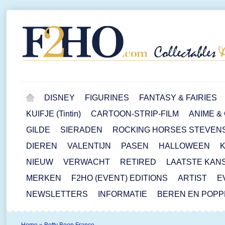
DISNEY
FIGURINES
FANTASY & FAIRIES
KUIFJE (Tintin)
CARTOON-STRIP-FILM
ANIME &
GILDE
SIERADEN
ROCKING HORSES STEVEN
DIEREN
VALENTIJN
PASEN
HALLOWEEN
NIEUW
VERWACHT
RETIRED
LAATSTE KAN
MERKEN
F2HO (EVENT) EDITIONS
ARTIST
E
NEWSLETTERS
INFORMATIE
BEREN EN POP