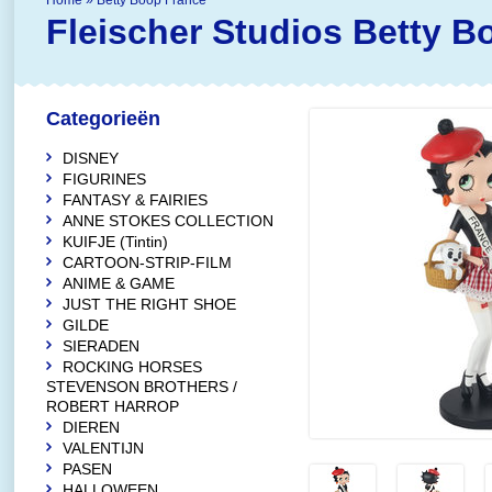
Home
»
Betty Boop France
Fleischer Studios
Betty B
Categorieën
DISNEY
FIGURINES
FANTASY & FAIRIES
ANNE STOKES COLLECTION
KUIFJE (Tintin)
CARTOON-STRIP-FILM
ANIME & GAME
JUST THE RIGHT SHOE
GILDE
SIERADEN
ROCKING HORSES
STEVENSON BROTHERS /
ROBERT HARROP
DIEREN
VALENTIJN
PASEN
HALLOWEEN