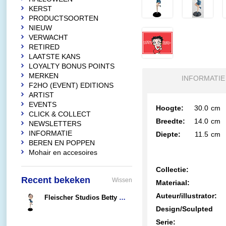
KERST
PRODUCTSOORTEN
NIEUW
VERWACHT
RETIRED
LAATSTE KANS
LOYALTY BONUS POINTS
MERKEN
INFORMATIE
F2HO (EVENT) EDITIONS
ARTIST
EVENTS
Hoogte:
30.0
cm
CLICK & COLLECT
Breedte:
14.0
cm
NEWSLETTERS
INFORMATIE
Diepte:
11.5
cm
BEREN EN POPPEN
Mohair en accesoires
Collectie:
Recent bekeken
Wissen
Materiaal:
Auteur/illustrator:
Fleischer Studios Betty Boop Blowing Kiss (Blue Glitter)
€87,90
Design/Sculpted
Serie: