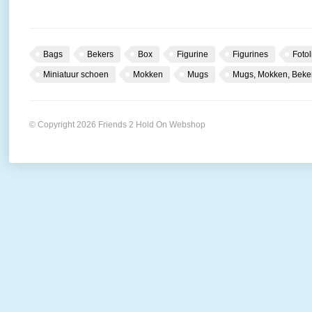
Bags
Bekers
Box
Figurine
Figurines
Fotol
Miniatuur schoen
Mokken
Mugs
Mugs, Mokken, Beke
© Copyright 2026 Friends 2 Hold On Webshop