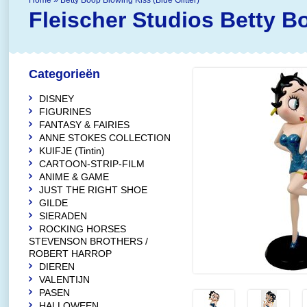
Home
»
Betty Boop Blowing Kiss (Blue Glitter)
Fleischer Studios
Betty Bo
Categorieën
DISNEY
FIGURINES
FANTASY & FAIRIES
ANNE STOKES COLLECTION
KUIFJE (Tintin)
CARTOON-STRIP-FILM
ANIME & GAME
JUST THE RIGHT SHOE
GILDE
SIERADEN
ROCKING HORSES
STEVENSON BROTHERS /
ROBERT HARROP
DIEREN
VALENTIJN
PASEN
HALLOWEEN