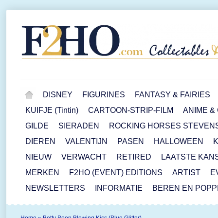
DISNEY
FIGURINES
FANTASY & FAIRIES
KUIFJE (Tintin)
CARTOON-STRIP-FILM
ANIME &
GILDE
SIERADEN
ROCKING HORSES STEVEN
DIEREN
VALENTIJN
PASEN
HALLOWEEN
NIEUW
VERWACHT
RETIRED
LAATSTE KAN
MERKEN
F2HO (EVENT) EDITIONS
ARTIST
E
NEWSLETTERS
INFORMATIE
BEREN EN POP