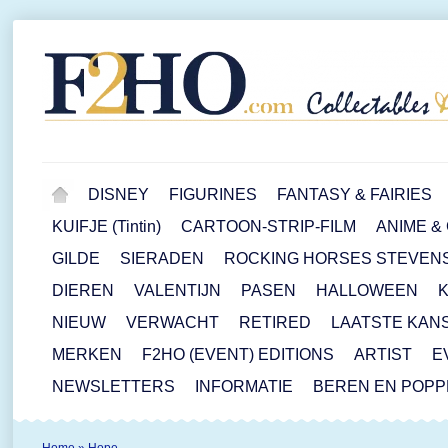
DISNEY
FIGURINES
FANTASY & FAIRIES
KUIFJE (Tintin)
CARTOON-STRIP-FILM
ANIME &
GILDE
SIERADEN
ROCKING HORSES STEVEN
DIEREN
VALENTIJN
PASEN
HALLOWEEN
NIEUW
VERWACHT
RETIRED
LAATSTE KAN
MERKEN
F2HO (EVENT) EDITIONS
ARTIST
E
NEWSLETTERS
INFORMATIE
BEREN EN POP