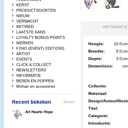
KERST
PRODUCTSOORTEN
NIEUW
VERWACHT
RETIRED
INFORMATIE
LAATSTE KANS
LOYALTY BONUS POINTS
MERKEN
Hoogte:
10.0
cm
F2HO (EVENT) EDITIONS
Breedte:
9.0
cm
ARTIST
Diepte:
3.0
cm
EVENTS
CLICK & COLLECT
Dementions:
cm
NEWSLETTERS
INFORMATIE
BEREN EN POPPEN
Collectie:
Mohair en accesoires
Materiaal:
Design/Auteur/Illust
Recent bekeken
Wissen
Titel:
Art Hearts Hope
Categorie:
€17,95
Introductie: