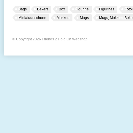
Bags
Bekers
Box
Figurine
Figurines
Fotol
Miniatuur schoen
Mokken
Mugs
Mugs, Mokken, Beke
© Copyright 2026 Friends 2 Hold On Webshop