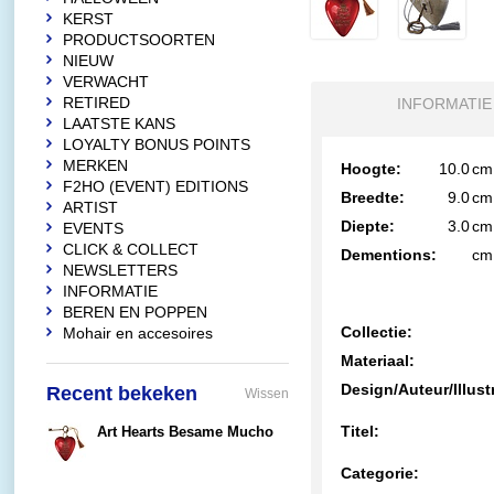
KERST
PRODUCTSOORTEN
NIEUW
VERWACHT
RETIRED
INFORMATIE
LAATSTE KANS
LOYALTY BONUS POINTS
MERKEN
Hoogte:
10.0
cm
F2HO (EVENT) EDITIONS
Breedte:
9.0
cm
ARTIST
Diepte:
3.0
cm
EVENTS
CLICK & COLLECT
Dementions:
cm
NEWSLETTERS
INFORMATIE
BEREN EN POPPEN
Collectie:
Mohair en accesoires
Materiaal:
Design/Auteur/Illust
Recent bekeken
Wissen
Titel:
Art Hearts Besame Mucho
€17,95
Categorie: