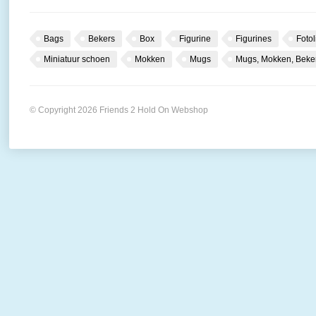
Bags
Bekers
Box
Figurine
Figurines
Fotol
Miniatuur schoen
Mokken
Mugs
Mugs, Mokken, Beke
© Copyright 2026 Friends 2 Hold On Webshop