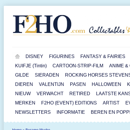
DISNEY
FIGURINES
FANTASY & FAIRIES
KUIFJE (Tintin)
CARTOON-STRIP-FILM
ANIME &
GILDE
SIERADEN
ROCKING HORSES STEVEN
DIEREN
VALENTIJN
PASEN
HALLOWEEN
NIEUW
VERWACHT
RETIRED
LAATSTE KAN
MERKEN
F2HO (EVENT) EDITIONS
ARTIST
E
NEWSLETTERS
INFORMATIE
BEREN EN POP