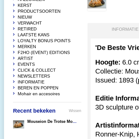
KERST
PRODUCTSOORTEN
NIEUW
VERWACHT
RETIRED
INFORMATIE
LAATSTE KANS
LOYALTY BONUS POINTS
'De Beste Vri
MERKEN
F2HO (EVENT) EDITIONS
ARTIST
Hoogte:
6.0 c
EVENTS
Collectie: Mo
CLICK & COLLECT
NEWSLETTERS
Issued: 1893 (
INFORMATIE
BEREN EN POPPEN
Mohair en accesoires
Editie Informa
3D sculpture of
Recent bekeken
Wissen
Mouseion De Trotse Moeder
Artistinformat
€19,95
Ronner-Knip, 