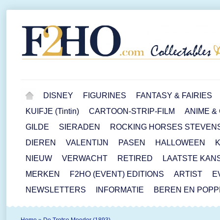
DISNEY
FIGURINES
FANTASY & FAIRIES
KUIFJE (Tintin)
CARTOON-STRIP-FILM
ANIME &
GILDE
SIERADEN
ROCKING HORSES STEVEN
DIEREN
VALENTIJN
PASEN
HALLOWEEN
NIEUW
VERWACHT
RETIRED
LAATSTE KAN
MERKEN
F2HO (EVENT) EDITIONS
ARTIST
E
NEWSLETTERS
INFORMATIE
BEREN EN POP