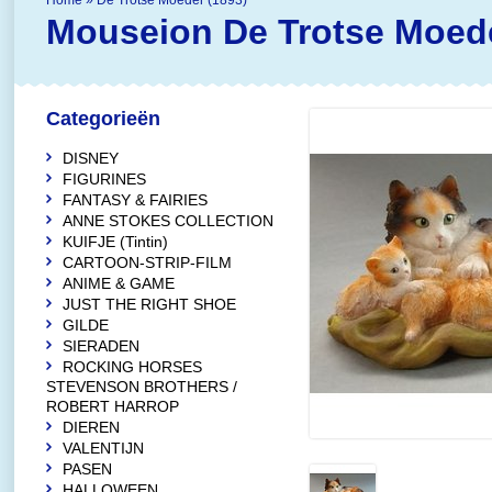
Home
»
De Trotse Moeder (1893)
Mouseion
De Trotse Moede
Categorieën
DISNEY
FIGURINES
FANTASY & FAIRIES
ANNE STOKES COLLECTION
KUIFJE (Tintin)
CARTOON-STRIP-FILM
ANIME & GAME
JUST THE RIGHT SHOE
GILDE
SIERADEN
ROCKING HORSES
STEVENSON BROTHERS /
ROBERT HARROP
DIEREN
VALENTIJN
PASEN
HALLOWEEN