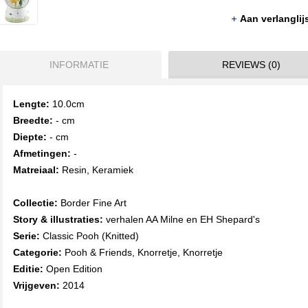
Aan verlangli
INFORMATIE
REVIEWS (0)
Lengte:
10.0cm
Breedte:
- cm
Diepte:
- cm
Afmetingen:
-
Matreiaal:
Resin, Keramiek
Collectie:
Border Fine Art
Story & illustraties:
verhalen AA Milne en EH Shepard's
Serie:
Classic Pooh (Knitted)
Categorie:
Pooh & Friends, Knorretje, Knorretje
Editie:
Open Edition
Vrijgeven:
2014