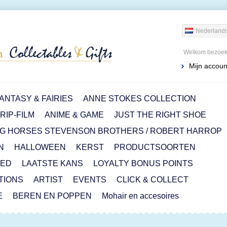
Nederland
Welkom bezoeke
Mijn accoun
ANTASY & FAIRIES
ANNE STOKES COLLECTION
IP-FILM
ANIME & GAME
JUST THE RIGHT SHOE
G HORSES STEVENSON BROTHERS / ROBERT HARROP
N
HALLOWEEN
KERST
PRODUCTSOORTEN
RED
LAATSTE KANS
LOYALTY BONUS POINTS
ITIONS
ARTIST
EVENTS
CLICK & COLLECT
E
BEREN EN POPPEN
Mohair en accesoires