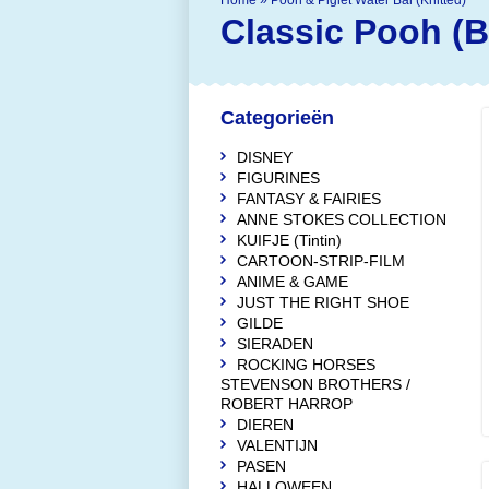
Home
»
Pooh & Piglet Water Bal (Knitted)
Classic Pooh (
Categorieën
DISNEY
FIGURINES
FANTASY & FAIRIES
ANNE STOKES COLLECTION
KUIFJE (Tintin)
CARTOON-STRIP-FILM
ANIME & GAME
JUST THE RIGHT SHOE
GILDE
SIERADEN
ROCKING HORSES
STEVENSON BROTHERS /
ROBERT HARROP
DIEREN
VALENTIJN
PASEN
HALLOWEEN