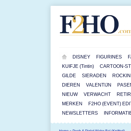
DISNEY
FIGURINES
F
KUIFJE (Tintin)
CARTOON-STR
GILDE
SIERADEN
ROCKIN
DIEREN
VALENTIJN
PASE
NIEUW
VERWACHT
RETI
MERKEN
F2HO (EVENT) ED
NEWSLETTERS
INFORMATI