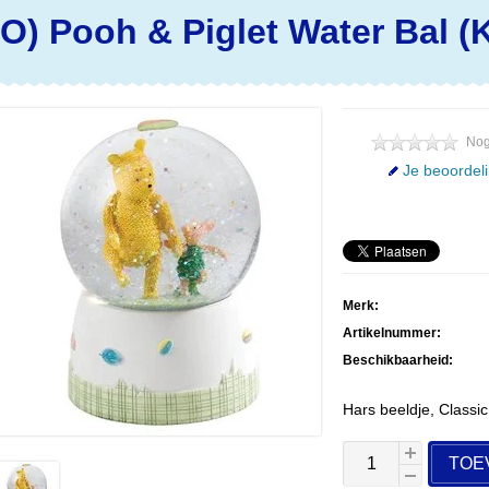
BO)
Pooh & Piglet Water Bal (K
Nog
Je beoordel
Merk:
Artikelnummer:
Beschikbaarheid:
Hars beeldje, Classi
TOE