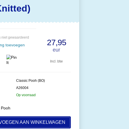
nitted)
 niet gewaardeerd
27,95
ing toevoegen
eur
Incl. btw
Classic Pooh (BO)
A26004
Op voorraad
c Pooh
VOEGEN AAN WINKELWAGEN