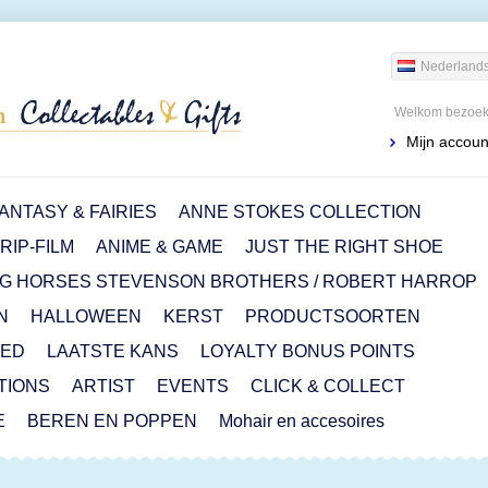
Nederland
Welkom bezoeke
Mijn accoun
ANTASY & FAIRIES
ANNE STOKES COLLECTION
IP-FILM
ANIME & GAME
JUST THE RIGHT SHOE
G HORSES STEVENSON BROTHERS / ROBERT HARROP
N
HALLOWEEN
KERST
PRODUCTSOORTEN
RED
LAATSTE KANS
LOYALTY BONUS POINTS
ITIONS
ARTIST
EVENTS
CLICK & COLLECT
E
BEREN EN POPPEN
Mohair en accesoires