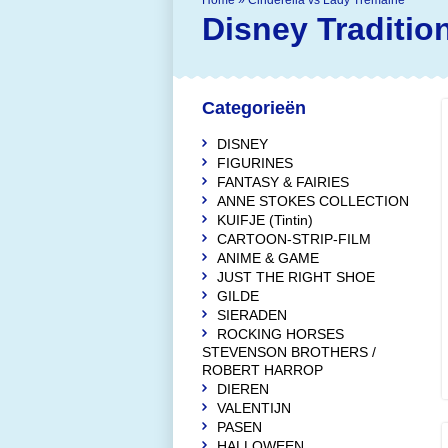
Home
»
Cinderella vs Lady Tremaine
Disney Traditio
Categorieën
DISNEY
FIGURINES
FANTASY & FAIRIES
ANNE STOKES COLLECTION
KUIFJE (Tintin)
CARTOON-STRIP-FILM
ANIME & GAME
JUST THE RIGHT SHOE
GILDE
SIERADEN
ROCKING HORSES
STEVENSON BROTHERS /
ROBERT HARROP
DIEREN
VALENTIJN
PASEN
HALLOWEEN