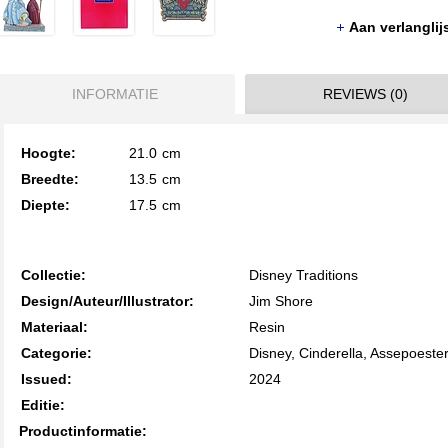
Aan verlangli
INFORMATIE
REVIEWS (0)
Hoogte:
21.0
cm
Breedte:
13.5
cm
Diepte:
17.5
cm
Collectie:
Disney Traditions
Design/Auteur/Illustrator:
Jim Shore
Materiaal:
Resin
Categorie:
Disney, Cinderella, Assepoeste
Issued:
2024
Editie:
Productinformatie: