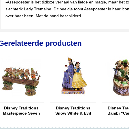
-Assepoester is het tijdloze verhaal van liefde en magie, maar het z
slechterik Lady Tremaine. Dit beeldje toont Assepoester in haar icon
over haar heen. Met de hand beschilderd.
Gerelateerde producten
Disney Traditions
Disney Traditions
Disney Tra
Masterpiece Seven
Snow White & Evil
Bambi "Ca
Dwarfs Homeward ...
Queen "Evil and
Hear
(LARGE)
Innocence"