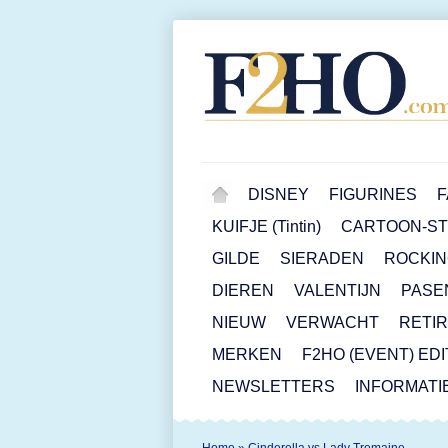
DISNEY
FIGURINES
F
KUIFJE (Tintin)
CARTOON-STR
GILDE
SIERADEN
ROCKIN
DIEREN
VALENTIJN
PASE
NIEUW
VERWACHT
RETI
MERKEN
F2HO (EVENT) ED
NEWSLETTERS
INFORMATI