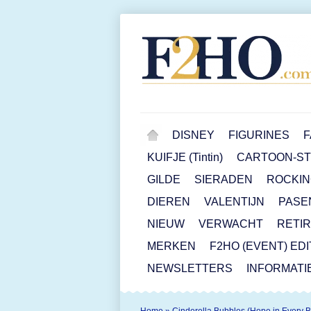
DISNEY
FIGURINES
F
KUIFJE (Tintin)
CARTOON-STR
GILDE
SIERADEN
ROCKIN
DIEREN
VALENTIJN
PASE
NIEUW
VERWACHT
RETI
MERKEN
F2HO (EVENT) ED
NEWSLETTERS
INFORMATI