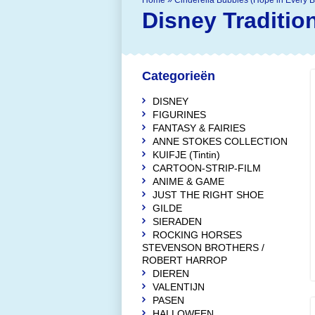
Home
»
Cinderella Bubbles (Hope in Every 
Disney Traditio
Categorieën
DISNEY
FIGURINES
FANTASY & FAIRIES
ANNE STOKES COLLECTION
KUIFJE (Tintin)
CARTOON-STRIP-FILM
ANIME & GAME
JUST THE RIGHT SHOE
GILDE
SIERADEN
ROCKING HORSES
STEVENSON BROTHERS /
ROBERT HARROP
DIEREN
VALENTIJN
PASEN
HALLOWEEN