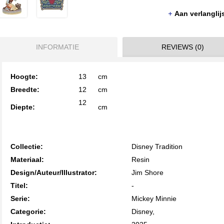
Aan verlangli
INFORMATIE
REVIEWS (0)
Hoogte:
13
cm
Breedte:
12
cm
12
Diepte:
cm
Collectie:
Disney Tradition
Materiaal:
Resin
Design/Auteur/Illustrator:
Jim Shore
Titel:
-
Serie:
Mickey Minnie
Categorie:
Disney,