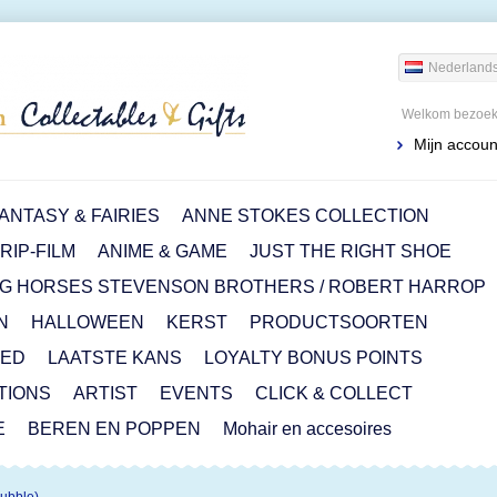
Nederland
Welkom bezoeke
Mijn accoun
ANTASY & FAIRIES
ANNE STOKES COLLECTION
IP-FILM
ANIME & GAME
JUST THE RIGHT SHOE
G HORSES STEVENSON BROTHERS / ROBERT HARROP
N
HALLOWEEN
KERST
PRODUCTSOORTEN
RED
LAATSTE KANS
LOYALTY BONUS POINTS
ITIONS
ARTIST
EVENTS
CLICK & COLLECT
E
BEREN EN POPPEN
Mohair en accesoires