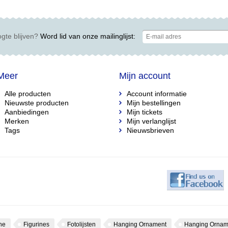
Christmas Big Fig.
(Mickey & Friends)
"Hello 
gte blijven?
Word lid van onze mailinglijst:
Meer
Mijn account
Alle producten
Account informatie
Nieuwste producten
Mijn bestellingen
Aanbiedingen
Mijn tickets
Merken
Mijn verlanglijst
Tags
Nieuwsbrieven
ne
Figurines
Fotolijsten
Hanging Ornament
Hanging Ornam