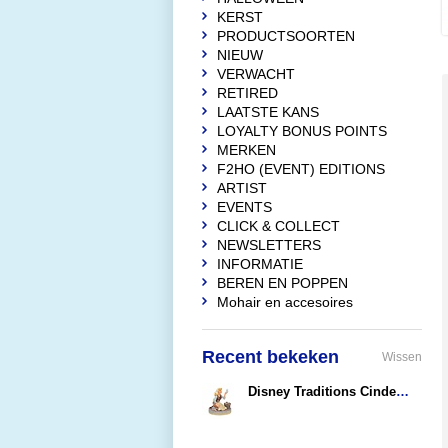
KERST
PRODUCTSOORTEN
NIEUW
VERWACHT
RETIRED
LAATSTE KANS
LOYALTY BONUS POINTS
MERKEN
F2HO (EVENT) EDITIONS
ARTIST
EVENTS
CLICK & COLLECT
NEWSLETTERS
INFORMATIE
BEREN EN POPPEN
Mohair en accesoires
Recent bekeken
Wissen
Disney Traditions Cinderella Bubbles (Hope in Every Bubble)
€56,95