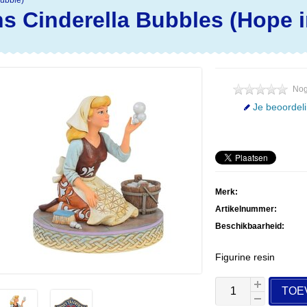
Bubble)
ns
Cinderella Bubbles (Hope 
Nog
Je beoordel
Merk:
Artikelnummer:
Beschikbaarheid:
Figurine resin
TOE