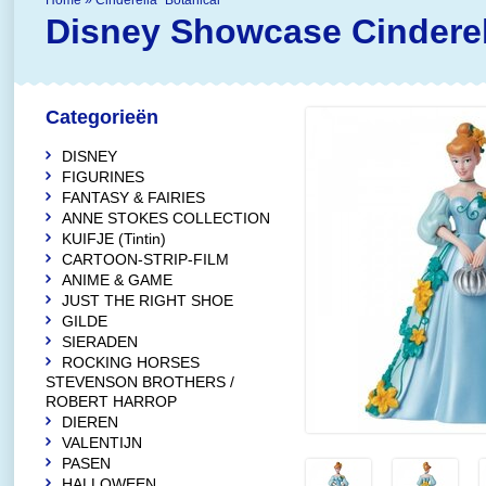
Home
»
Cinderella "Botanical"
Disney Showcase
Cinderel
Categorieën
DISNEY
FIGURINES
FANTASY & FAIRIES
ANNE STOKES COLLECTION
KUIFJE (Tintin)
CARTOON-STRIP-FILM
ANIME & GAME
JUST THE RIGHT SHOE
GILDE
SIERADEN
ROCKING HORSES
STEVENSON BROTHERS /
ROBERT HARROP
DIEREN
VALENTIJN
PASEN
HALLOWEEN