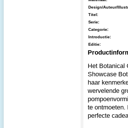
Design/Auteur/Illust
Titel:
Serie:
Categorie:
Introductie:
Editie:
Productinfor
Het Botanical 
Showcase Botan
haar kenmerke
wervelende gro
pompoenvormig
te ontmoeten. 
perfecte cadea