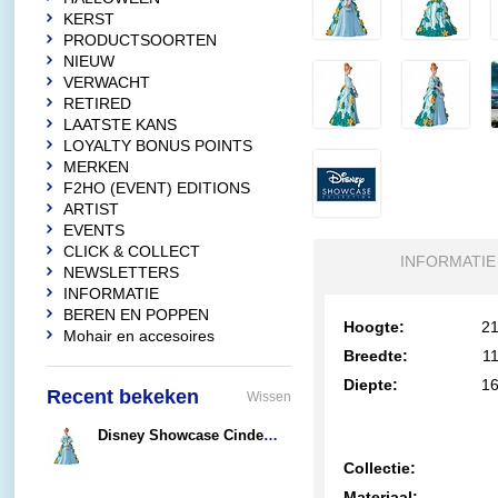
KERST
PRODUCTSOORTEN
NIEUW
VERWACHT
RETIRED
LAATSTE KANS
LOYALTY BONUS POINTS
MERKEN
F2HO (EVENT) EDITIONS
ARTIST
EVENTS
CLICK & COLLECT
INFORMATIE
NEWSLETTERS
INFORMATIE
BEREN EN POPPEN
Hoogte:
21
Mohair en accesoires
Breedte:
11
Diepte:
16
Recent bekeken
Wissen
Disney Showcase Cinderella "Botanical"
€106,95
Collectie:
Materiaal: