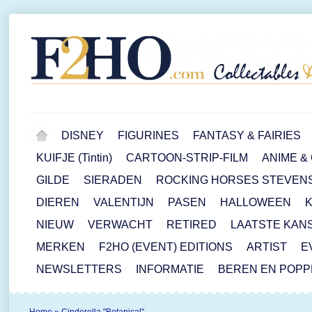
DISNEY
FIGURINES
FANTASY & FAIRIES
KUIFJE (Tintin)
CARTOON-STRIP-FILM
ANIME &
GILDE
SIERADEN
ROCKING HORSES STEVEN
DIEREN
VALENTIJN
PASEN
HALLOWEEN
NIEUW
VERWACHT
RETIRED
LAATSTE KAN
MERKEN
F2HO (EVENT) EDITIONS
ARTIST
E
NEWSLETTERS
INFORMATIE
BEREN EN POP