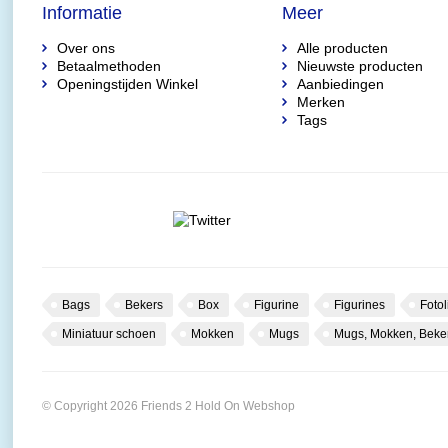
Informatie
Meer
Over ons
Alle producten
Betaalmethoden
Nieuwste producten
Openingstijden Winkel
Aanbiedingen
Merken
Tags
Bags
Bekers
Box
Figurine
Figurines
Fotol
Miniatuur schoen
Mokken
Mugs
Mugs, Mokken, Beke
© Copyright 2026 Friends 2 Hold On Webshop