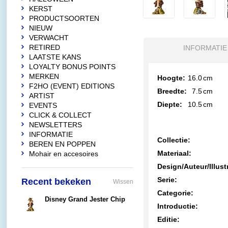
KERST
PRODUCTSOORTEN
NIEUW
VERWACHT
RETIRED
INFORMATIE
LAATSTE KANS
LOYALTY BONUS POINTS
MERKEN
Hoogte:
16.0
cm
F2HO (EVENT) EDITIONS
Breedte:
7.5
cm
ARTIST
Diepte:
10.5
cm
EVENTS
CLICK & COLLECT
NEWSLETTERS
INFORMATIE
Collectie:
BEREN EN POPPEN
Materiaal:
Mohair en accesoires
Design/Auteur/Illust
Serie:
Recent bekeken
Wissen
Categorie:
Disney Grand Jester Chip
Introductie:
€67,95
Editie: