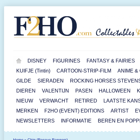
DISNEY
FIGURINES
FANTASY & FAIRIES
KUIFJE (Tintin)
CARTOON-STRIP-FILM
ANIME &
GILDE
SIERADEN
ROCKING HORSES STEVEN
DIEREN
VALENTIJN
PASEN
HALLOWEEN
NIEUW
VERWACHT
RETIRED
LAATSTE KAN
MERKEN
F2HO (EVENT) EDITIONS
ARTIST
E
NEWSLETTERS
INFORMATIE
BEREN EN POP