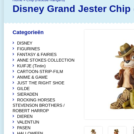
Home
»
Chip (Rescue Rangers)
Disney Grand Jester
Chip
Categorieën
DISNEY
FIGURINES
FANTASY & FAIRIES
ANNE STOKES COLLECTION
KUIFJE (Tintin)
CARTOON-STRIP-FILM
ANIME & GAME
JUST THE RIGHT SHOE
GILDE
SIERADEN
ROCKING HORSES
STEVENSON BROTHERS /
ROBERT HARROP
DIEREN
VALENTIJN
PASEN
HALLOWEEN