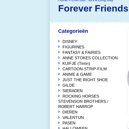
Home
»
Chill Out... Its's a Long Day
Forever Friends
Categorieën
DISNEY
FIGURINES
FANTASY & FAIRIES
ANNE STOKES COLLECTION
KUIFJE (Tintin)
CARTOON-STRIP-FILM
ANIME & GAME
JUST THE RIGHT SHOE
GILDE
SIERADEN
ROCKING HORSES
STEVENSON BROTHERS /
ROBERT HARROP
DIEREN
VALENTIJN
PASEN
HALLOWEEN