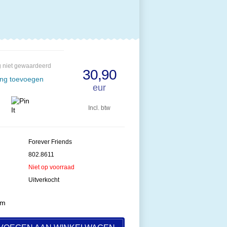
 niet gewaardeerd
30,90
ing toevoegen
eur
Incl. btw
Forever Friends
802.8611
Niet op voorraad
Uitverkocht
cm