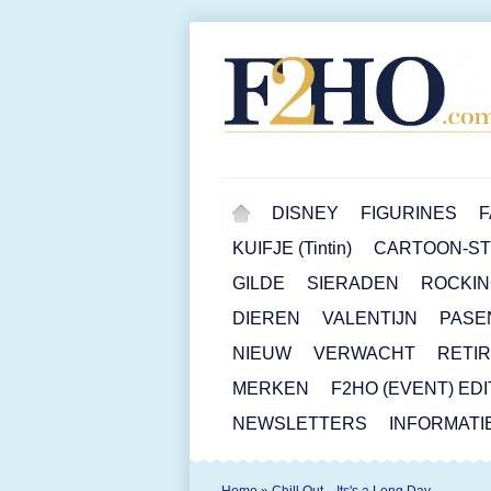
DISNEY
FIGURINES
F
KUIFJE (Tintin)
CARTOON-STR
GILDE
SIERADEN
ROCKIN
DIEREN
VALENTIJN
PASE
NIEUW
VERWACHT
RETI
MERKEN
F2HO (EVENT) ED
NEWSLETTERS
INFORMATI