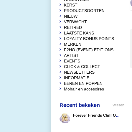
KERST
PRODUCTSOORTEN
NIEUW
VERWACHT
RETIRED
LAATSTE KANS
LOYALTY BONUS POINTS
MERKEN
F2HO (EVENT) EDITIONS
ARTIST
EVENTS
CLICK & COLLECT
NEWSLETTERS
INFORMATIE
BEREN EN POPPEN
Mohair en accesoires
Recent bekeken
Wissen
Forever Friends Chill Out... Its's a Long Day
€30,90