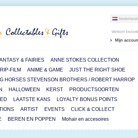
Nederland
Welkom bezoeke
Mijn accoun
ANTASY & FAIRIES
ANNE STOKES COLLECTION
IP-FILM
ANIME & GAME
JUST THE RIGHT SHOE
G HORSES STEVENSON BROTHERS / ROBERT HARROP
N
HALLOWEEN
KERST
PRODUCTSOORTEN
RED
LAATSTE KANS
LOYALTY BONUS POINTS
ITIONS
ARTIST
EVENTS
CLICK & COLLECT
E
BEREN EN POPPEN
Mohair en accesoires