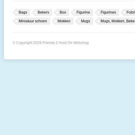
Bags
Bekers
Box
Figurine
Figurines
Fotol
Miniatuur schoen
Mokken
Mugs
Mugs, Mokken, Beke
© Copyright 2026 Friends 2 Hold On Webshop