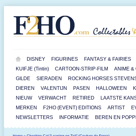
DISNEY
FIGURINES
FANTASY & FAIRIES
KUIFJE (Tintin)
CARTOON-STRIP-FILM
ANIME &
GILDE
SIERADEN
ROCKING HORSES STEVEN
DIEREN
VALENTIJN
PASEN
HALLOWEEN
NIEUW
VERWACHT
RETIRED
LAATSTE KAN
MERKEN
F2HO (EVENT) EDITIONS
ARTIST
E
NEWSLETTERS
INFORMATIE
BEREN EN POP