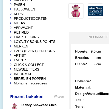
VALENTIJN
PASEN
HALLOWEEN
KERST
PRODUCTSOORTEN
NIEUW
VERWACHT
RETIRED
LAATSTE KANS
INFORMATIE
LOYALTY BONUS POINTS
MERKEN
F2HO (EVENT) EDITIONS
Hoogte:
9.0
cm
ARTIST
Breedte:
-
cm
EVENTS
Diepte:
-
cm
CLICK & COLLECT
NEWSLETTERS
INFORMATIE
BEREN EN POPPEN
Collectie:
Mohair en accesoires
Materiaal:
Design/Auteur/Illust
Recent bekeken
Wissen
Titel:
Disney Showcase Cheshire Cat "Leaning on Tail" (Couture de Force)
Serie: