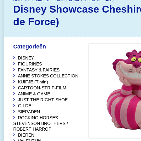
Home
»
Cheshire Cat "Leaning on Tail" (Couture de Force)
Disney Showcase
Cheshir
de Force)
Categorieën
DISNEY
FIGURINES
FANTASY & FAIRIES
ANNE STOKES COLLECTION
KUIFJE (Tintin)
CARTOON-STRIP-FILM
ANIME & GAME
JUST THE RIGHT SHOE
GILDE
SIERADEN
ROCKING HORSES
STEVENSON BROTHERS /
ROBERT HARROP
DIEREN