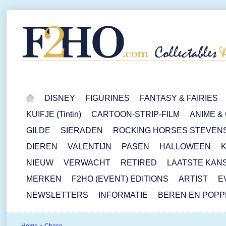
DISNEY
FIGURINES
FANTASY & FAIRIES
KUIFJE (Tintin)
CARTOON-STRIP-FILM
ANIME &
GILDE
SIERADEN
ROCKING HORSES STEVEN
DIEREN
VALENTIJN
PASEN
HALLOWEEN
NIEUW
VERWACHT
RETIRED
LAATSTE KAN
MERKEN
F2HO (EVENT) EDITIONS
ARTIST
E
NEWSLETTERS
INFORMATIE
BEREN EN POP