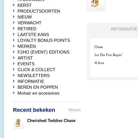
KERST
PRODUCTSOORTEN
NIEUW
VERWACHT
RETIRED
INFORMATIE
LAATSTE KANS
LOYALTY BONUS POINTS
MERKEN
Chase
F2HO (EVENT) EDITIONS
Let The Fun Begin!
ARTIST
EVENTS
H 8cm
CLICK & COLLECT
NEWSLETTERS
INFORMATIE
BEREN EN POPPEN
Mohair en accesoires
Recent bekeken
Wissen
Cherished Teddies Chase
€24,95