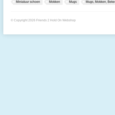
Miniatuur schoen
Mokken
Mugs
Mugs, Mokken, Beke
© Copyright 2026 Friends 2 Hold On Webshop