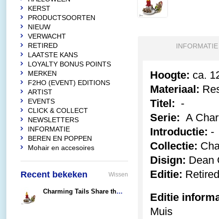
KERST
PRODUCTSOORTEN
NIEUW
VERWACHT
RETIRED
INFORMATIE
LAATSTE KANS
LOYALTY BONUS POINTS
Hoogte:
ca. 1
MERKEN
F2HO (EVENT) EDITIONS
Materiaal:
Res
ARTIST
EVENTS
Titel:
-
CLICK & COLLECT
Serie:
A Char
NEWSLETTERS
INFORMATIE
Introductie:
-
BEREN EN POPPEN
Collectie:
Char
Mohair en accesoires
Disign:
Dean G
Editie:
Retire
Recent bekeken
Wissen
Charming Tails Share the Story of Christmas
Editie informa
€39,95
Muis