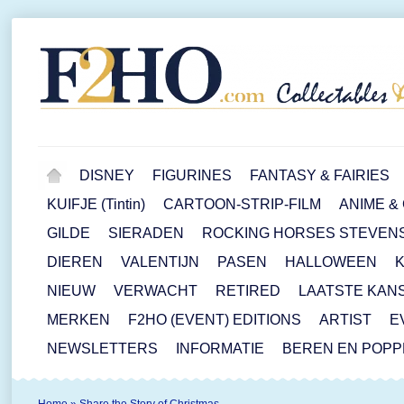
DISNEY
FIGURINES
FANTASY & FAIRIES
KUIFJE (Tintin)
CARTOON-STRIP-FILM
ANIME &
GILDE
SIERADEN
ROCKING HORSES STEVEN
DIEREN
VALENTIJN
PASEN
HALLOWEEN
NIEUW
VERWACHT
RETIRED
LAATSTE KAN
MERKEN
F2HO (EVENT) EDITIONS
ARTIST
E
NEWSLETTERS
INFORMATIE
BEREN EN POP