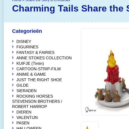
Home
»
Share the Story of Christmas
Charming Tails
Share the 
Categorieën
DISNEY
FIGURINES
FANTASY & FAIRIES
ANNE STOKES COLLECTION
KUIFJE (Tintin)
CARTOON-STRIP-FILM
ANIME & GAME
JUST THE RIGHT SHOE
GILDE
SIERADEN
ROCKING HORSES
STEVENSON BROTHERS /
ROBERT HARROP
DIEREN
VALENTIJN
PASEN
HALLOWEEN