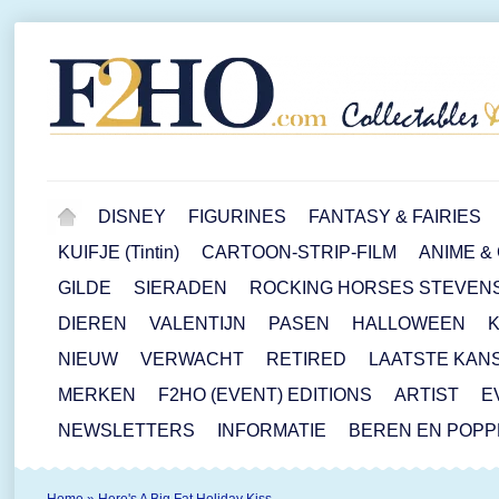
DISNEY
FIGURINES
FANTASY & FAIRIES
KUIFJE (Tintin)
CARTOON-STRIP-FILM
ANIME &
GILDE
SIERADEN
ROCKING HORSES STEVEN
DIEREN
VALENTIJN
PASEN
HALLOWEEN
NIEUW
VERWACHT
RETIRED
LAATSTE KAN
MERKEN
F2HO (EVENT) EDITIONS
ARTIST
E
NEWSLETTERS
INFORMATIE
BEREN EN POP