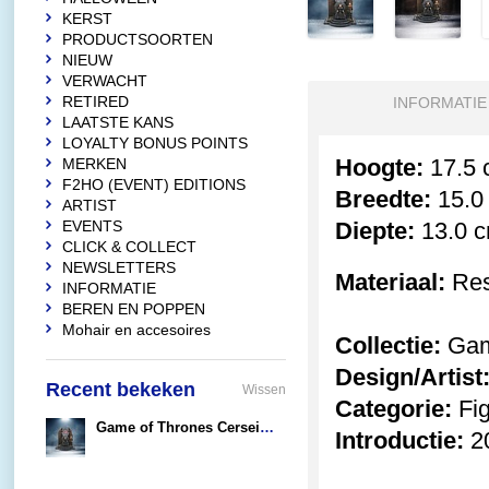
KERST
PRODUCTSOORTEN
NIEUW
VERWACHT
RETIRED
INFORMATIE
LAATSTE KANS
LOYALTY BONUS POINTS
Hoogte:
17.5 
MERKEN
F2HO (EVENT) EDITIONS
Breedte:
15.0
ARTIST
EVENTS
Diepte:
13.0 
CLICK & COLLECT
NEWSLETTERS
Materiaal:
Res
INFORMATIE
BEREN EN POPPEN
Mohair en accesoires
Collectie:
Gam
Design/Artist
Recent bekeken
Wissen
Categorie:
Fig
Game of Thrones Cersei and Jamie Lannister
Introductie:
2
€138,00