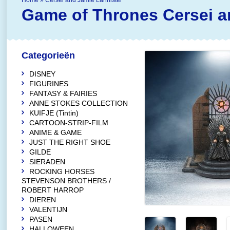
Home
»
Cersei and Jamie Lannister
Game of Thrones
Cersei a
Categorieën
DISNEY
FIGURINES
FANTASY & FAIRIES
ANNE STOKES COLLECTION
KUIFJE (Tintin)
CARTOON-STRIP-FILM
ANIME & GAME
JUST THE RIGHT SHOE
GILDE
SIERADEN
ROCKING HORSES
STEVENSON BROTHERS /
ROBERT HARROP
DIEREN
VALENTIJN
PASEN
HALLOWEEN