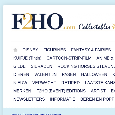
DISNEY
FIGURINES
FANTASY & FAIRIES
KUIFJE (Tintin)
CARTOON-STRIP-FILM
ANIME &
GILDE
SIERADEN
ROCKING HORSES STEVEN
DIEREN
VALENTIJN
PASEN
HALLOWEEN
NIEUW
VERWACHT
RETIRED
LAATSTE KAN
MERKEN
F2HO (EVENT) EDITIONS
ARTIST
E
NEWSLETTERS
INFORMATIE
BEREN EN POP