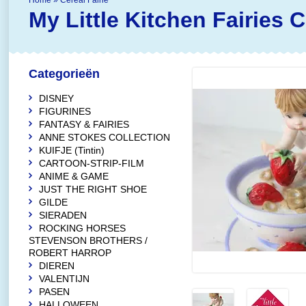
Home
»
Cereal Fairie
My Little Kitchen Fairies
C
Categorieën
DISNEY
FIGURINES
FANTASY & FAIRIES
ANNE STOKES COLLECTION
KUIFJE (Tintin)
CARTOON-STRIP-FILM
ANIME & GAME
JUST THE RIGHT SHOE
GILDE
SIERADEN
ROCKING HORSES
STEVENSON BROTHERS /
ROBERT HARROP
DIEREN
VALENTIJN
PASEN
HALLOWEEN