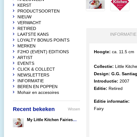
KERST
PRODUCTSOORTEN
NIEUW
VERWACHT
RETIRED
LAATSTE KANS
INFORMATIE
LOYALTY BONUS POINTS
MERKEN
F2HO (EVENT) EDITIONS
Hoogte:
ca. 11.5 cm
ARTIST
EVENTS
Collectie:
Little Kitch
CLICK & COLLECT
Design: G.G. Santia
NEWSLETTERS
INFORMATIE
Introductie:
2007
BEREN EN POPPEN
Editie:
Retired
Mohair en accesoires
Editie informatie:
Recent bekeken
Fairy
Wissen
My Little Kitchen Fairies Cereal Fairie
€29,90