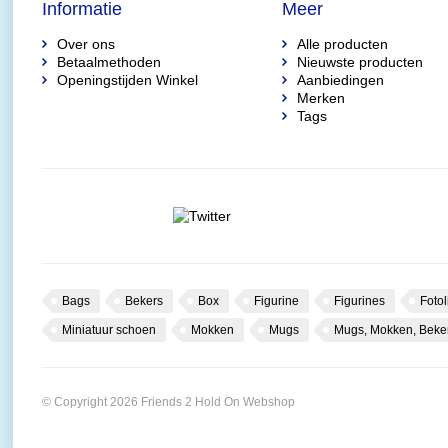
Informatie
Meer
Over ons
Alle producten
Betaalmethoden
Nieuwste producten
Openingstijden Winkel
Aanbiedingen
Merken
Tags
Bags
Bekers
Box
Figurine
Figurines
Fotol
Miniatuur schoen
Mokken
Mugs
Mugs, Mokken, Beke
© Copyright 2026 Friends 2 Hold On Webshop