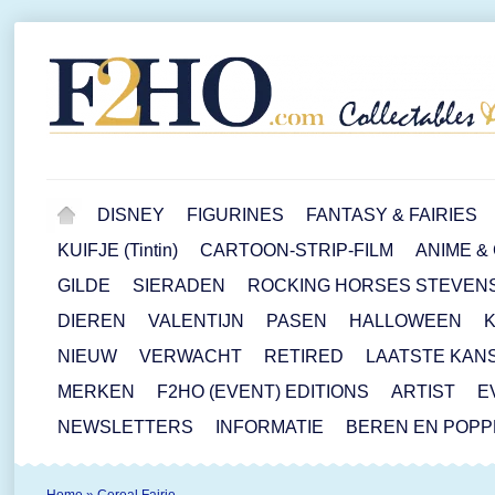
DISNEY
FIGURINES
FANTASY & FAIRIES
KUIFJE (Tintin)
CARTOON-STRIP-FILM
ANIME &
GILDE
SIERADEN
ROCKING HORSES STEVEN
DIEREN
VALENTIJN
PASEN
HALLOWEEN
NIEUW
VERWACHT
RETIRED
LAATSTE KAN
MERKEN
F2HO (EVENT) EDITIONS
ARTIST
E
NEWSLETTERS
INFORMATIE
BEREN EN POP