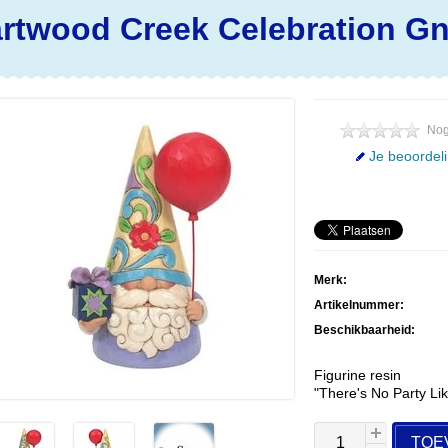
artwood Creek
Celebration G
Nog
Je beoordel
Merk:
Artikelnummer:
Beschikbaarheid:
Figurine resin
"There's No Party Li
TOE