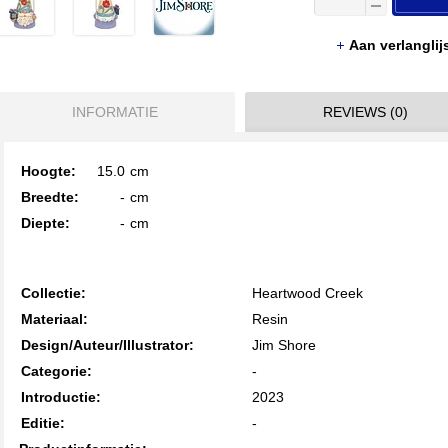
Aan verlangli
INFORMATIE
REVIEWS (0)
Hoogte:
15.0
cm
Breedte:
-
cm
Diepte:
-
cm
Collectie:
Heartwood Creek
Materiaal:
Resin
Design/Auteur/Illustrator:
Jim Shore
Categorie:
-
Introductie:
2023
Editie:
-