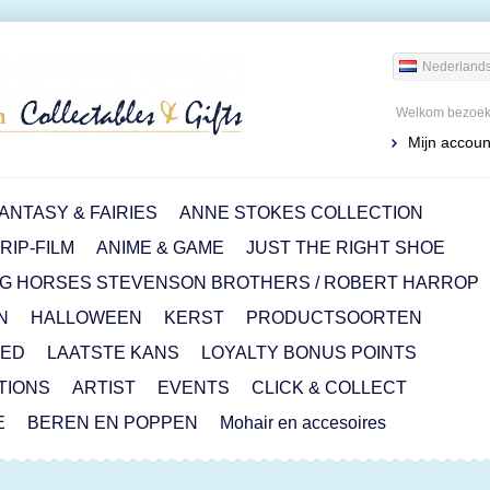
Nederland
Welkom bezoeke
Mijn accoun
ANTASY & FAIRIES
ANNE STOKES COLLECTION
IP-FILM
ANIME & GAME
JUST THE RIGHT SHOE
G HORSES STEVENSON BROTHERS / ROBERT HARROP
N
HALLOWEEN
KERST
PRODUCTSOORTEN
RED
LAATSTE KANS
LOYALTY BONUS POINTS
ITIONS
ARTIST
EVENTS
CLICK & COLLECT
E
BEREN EN POPPEN
Mohair en accesoires