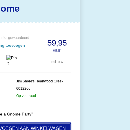
nome
 niet gewaardeerd
59,95
ing toevoegen
eur
Incl. btw
Jim Shore's Heartwood Creek
6012266
Op voorraad
ke a Gnome Party"
VOEGEN AAN WINKELWAGEN