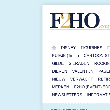
DISNEY
FIGURINES
F
KUIFJE (Tintin)
CARTOON-STR
GILDE
SIERADEN
ROCKIN
DIEREN
VALENTIJN
PASE
NIEUW
VERWACHT
RETI
MERKEN
F2HO (EVENT) ED
NEWSLETTERS
INFORMATI