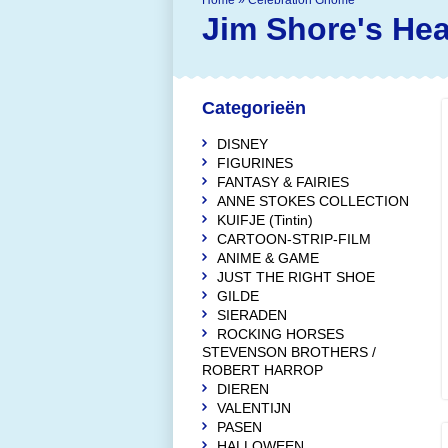
Home
»
Celebration Gnome
Jim Shore's He
Categorieën
DISNEY
FIGURINES
FANTASY & FAIRIES
ANNE STOKES COLLECTION
KUIFJE (Tintin)
CARTOON-STRIP-FILM
ANIME & GAME
JUST THE RIGHT SHOE
GILDE
SIERADEN
ROCKING HORSES
STEVENSON BROTHERS /
ROBERT HARROP
DIEREN
VALENTIJN
PASEN
HALLOWEEN