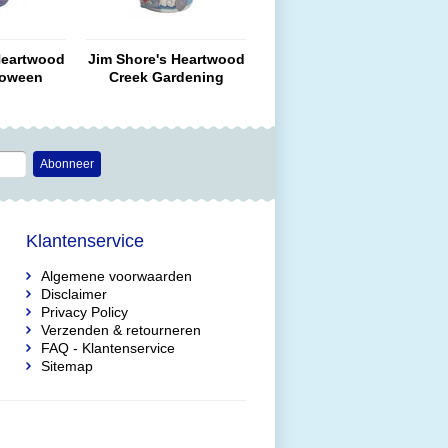
Heartwood
Jim Shore's Heartwood
loween
Creek Gardening
arge)
Gnome Statement
(Large)
Abonneer
Klantenservice
Algemene voorwaarden
Disclaimer
Privacy Policy
Verzenden & retourneren
FAQ - Klantenservice
Sitemap