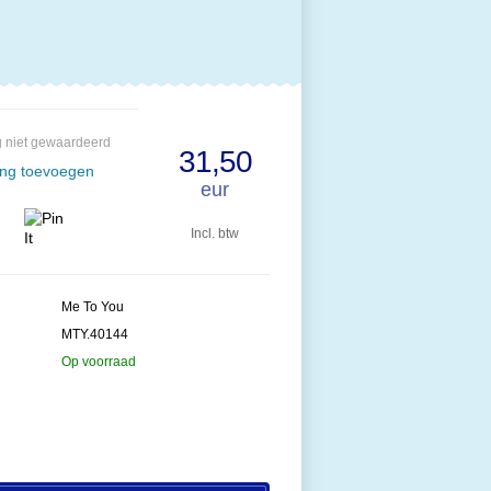
 niet gewaardeerd
31,50
ing toevoegen
eur
Incl. btw
Me To You
MTY.40144
Op voorraad