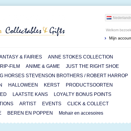
Nederland
Welkom bezoeke
Mijn accoun
ANTASY & FAIRIES
ANNE STOKES COLLECTION
IP-FILM
ANIME & GAME
JUST THE RIGHT SHOE
G HORSES STEVENSON BROTHERS / ROBERT HARROP
N
HALLOWEEN
KERST
PRODUCTSOORTEN
RED
LAATSTE KANS
LOYALTY BONUS POINTS
ITIONS
ARTIST
EVENTS
CLICK & COLLECT
E
BEREN EN POPPEN
Mohair en accesoires