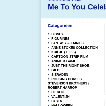
Home
»
Celebrate in Style
Me To You
Celeb
Categorieën
DISNEY
FIGURINES
FANTASY & FAIRIES
ANNE STOKES COLLECTION
KUIFJE (Tintin)
CARTOON-STRIP-FILM
ANIME & GAME
JUST THE RIGHT SHOE
GILDE
SIERADEN
ROCKING HORSES
STEVENSON BROTHERS /
ROBERT HARROP
DIEREN
VALENTIJN
PASEN
HALLOWEEN