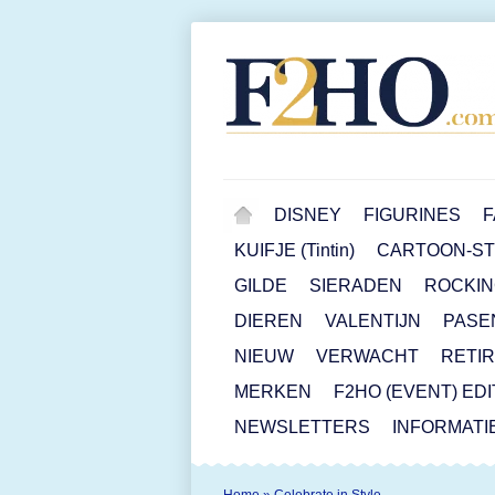
DISNEY
FIGURINES
F
KUIFJE (Tintin)
CARTOON-STR
GILDE
SIERADEN
ROCKIN
DIEREN
VALENTIJN
PASE
NIEUW
VERWACHT
RETI
MERKEN
F2HO (EVENT) ED
NEWSLETTERS
INFORMATI