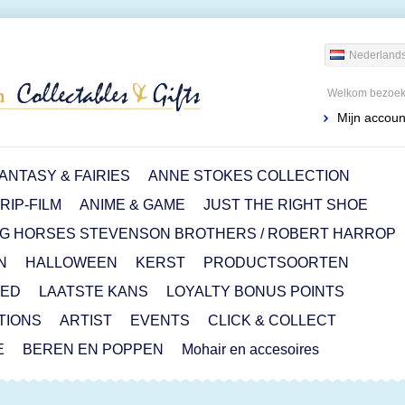
Nederland
Welkom bezoeke
Mijn accoun
ANTASY & FAIRIES
ANNE STOKES COLLECTION
IP-FILM
ANIME & GAME
JUST THE RIGHT SHOE
G HORSES STEVENSON BROTHERS / ROBERT HARROP
N
HALLOWEEN
KERST
PRODUCTSOORTEN
RED
LAATSTE KANS
LOYALTY BONUS POINTS
ITIONS
ARTIST
EVENTS
CLICK & COLLECT
E
BEREN EN POPPEN
Mohair en accesoires