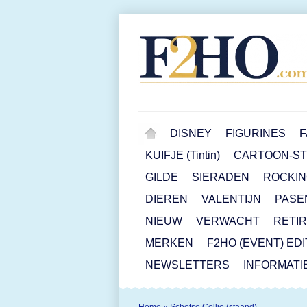
DISNEY
FIGURINES
F
KUIFJE (Tintin)
CARTOON-STR
GILDE
SIERADEN
ROCKIN
DIEREN
VALENTIJN
PASE
NIEUW
VERWACHT
RETI
MERKEN
F2HO (EVENT) ED
NEWSLETTERS
INFORMATI