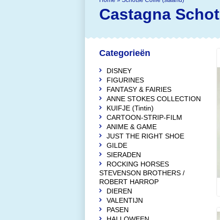
Home
»
Schotse Collie (staand)
Castagna
Schot
Categorieën
DISNEY
FIGURINES
FANTASY & FAIRIES
ANNE STOKES COLLECTION
KUIFJE (Tintin)
CARTOON-STRIP-FILM
ANIME & GAME
JUST THE RIGHT SHOE
GILDE
SIERADEN
ROCKING HORSES
STEVENSON BROTHERS /
ROBERT HARROP
DIEREN
VALENTIJN
PASEN
HALLOWEEN