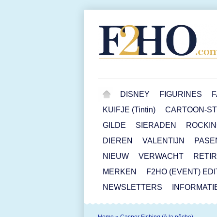
DISNEY
FIGURINES
F
KUIFJE (Tintin)
CARTOON-STR
GILDE
SIERADEN
ROCKIN
DIEREN
VALENTIJN
PASE
NIEUW
VERWACHT
RETI
MERKEN
F2HO (EVENT) ED
NEWSLETTERS
INFORMATI