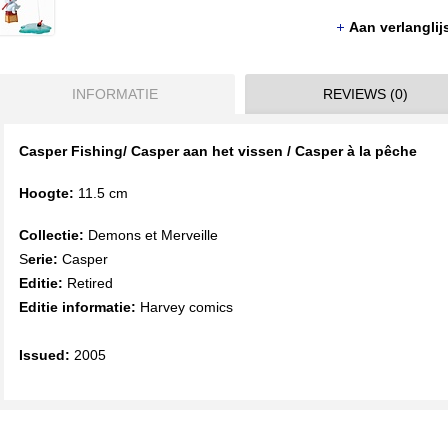
Aan verlangli
INFORMATIE
REVIEWS (0)
Casper Fishing/ Casper aan het vissen / Casper à la pêche
Hoogte:
11.5 cm
Collectie:
Demons et Merveille
S
erie:
Casper
Editie:
Retired
Editie informatie:
Harvey comics
Issued:
2005