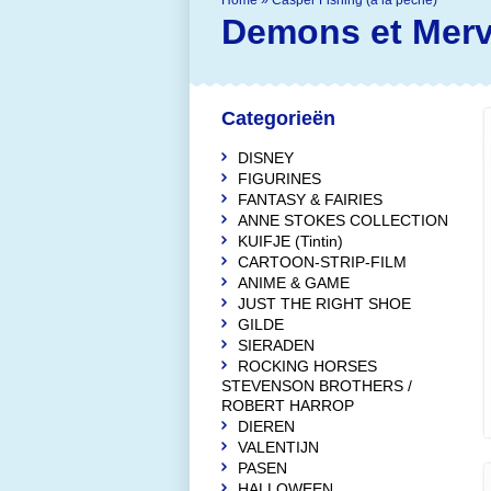
Home
»
Casper Fishing (à la pêche)
Demons et Merv
Categorieën
DISNEY
FIGURINES
FANTASY & FAIRIES
ANNE STOKES COLLECTION
KUIFJE (Tintin)
CARTOON-STRIP-FILM
ANIME & GAME
JUST THE RIGHT SHOE
GILDE
SIERADEN
ROCKING HORSES
STEVENSON BROTHERS /
ROBERT HARROP
DIEREN
VALENTIJN
PASEN
HALLOWEEN