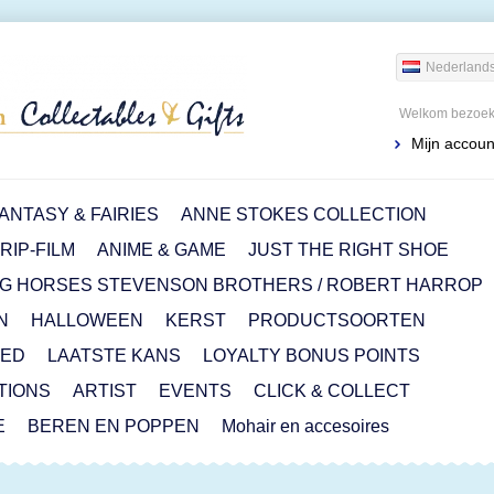
Nederland
Welkom bezoeke
Mijn accoun
ANTASY & FAIRIES
ANNE STOKES COLLECTION
IP-FILM
ANIME & GAME
JUST THE RIGHT SHOE
G HORSES STEVENSON BROTHERS / ROBERT HARROP
N
HALLOWEEN
KERST
PRODUCTSOORTEN
RED
LAATSTE KANS
LOYALTY BONUS POINTS
ITIONS
ARTIST
EVENTS
CLICK & COLLECT
E
BEREN EN POPPEN
Mohair en accesoires