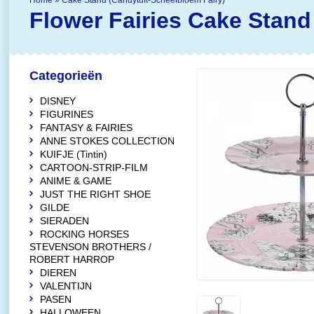
Home
»
Cake Stand (Candytuft-Scheefbloem Fairy)
Flower Fairies
Cake Stand
Categorieën
DISNEY
FIGURINES
FANTASY & FAIRIES
ANNE STOKES COLLECTION
KUIFJE (Tintin)
CARTOON-STRIP-FILM
ANIME & GAME
JUST THE RIGHT SHOE
GILDE
SIERADEN
ROCKING HORSES
STEVENSON BROTHERS /
ROBERT HARROP
DIEREN
VALENTIJN
PASEN
HALLOWEEN