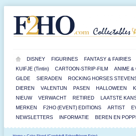
DISNEY
FIGURINES
FANTASY & FAIRIES
KUIFJE (Tintin)
CARTOON-STRIP-FILM
ANIME &
GILDE
SIERADEN
ROCKING HORSES STEVEN
DIEREN
VALENTIJN
PASEN
HALLOWEEN
NIEUW
VERWACHT
RETIRED
LAATSTE KAN
MERKEN
F2HO (EVENT) EDITIONS
ARTIST
E
NEWSLETTERS
INFORMATIE
BEREN EN POP