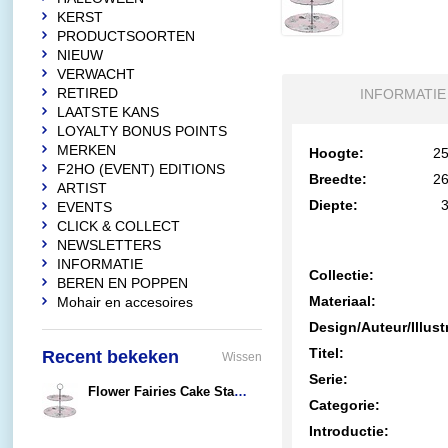
KERST
PRODUCTSOORTEN
NIEUW
VERWACHT
RETIRED
INFORMATIE
LAATSTE KANS
LOYALTY BONUS POINTS
MERKEN
Hoogte:
25
F2HO (EVENT) EDITIONS
Breedte:
26
ARTIST
Diepte:
3
EVENTS
CLICK & COLLECT
NEWSLETTERS
INFORMATIE
Collectie:
BEREN EN POPPEN
Materiaal:
Mohair en accesoires
Design/Auteur/Illust
Titel:
Recent bekeken
Wissen
Serie:
Flower Fairies Cake Stand (Candytuft Fairy)
Categorie:
€22,95
Introductie: