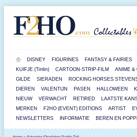
DISNEY
FIGURINES
FANTASY & FAIRIES
KUIFJE (Tintin)
CARTOON-STRIP-FILM
ANIME &
GILDE
SIERADEN
ROCKING HORSES STEVEN
DIEREN
VALENTIJN
PASEN
HALLOWEEN
NIEUW
VERWACHT
RETIRED
LAATSTE KAN
MERKEN
F2HO (EVENT) EDITIONS
ARTIST
E
NEWSLETTERS
INFORMATIE
BEREN EN POP