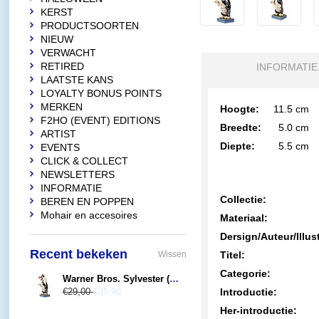
KERST
PRODUCTSOORTEN
NIEUW
VERWACHT
RETIRED
INFORMATIE
LAATSTE KANS
LOYALTY BONUS POINTS
MERKEN
Hoogte:
11.5
cm
F2HO (EVENT) EDITIONS
Breedte:
5.0
cm
ARTIST
Diepte:
5.5
cm
EVENTS
CLICK & COLLECT
NEWSLETTERS
INFORMATIE
Collectie:
BEREN EN POPPEN
Mohair en accesoires
Materiaal:
Dersign/Auteur/Illust
Recent bekeken
Wissen
Titel:
Categorie:
Warner Bros. Sylvester (Predatory Puddy Tat)
€29,00
€35,90
Introductie:
Her-introductie: