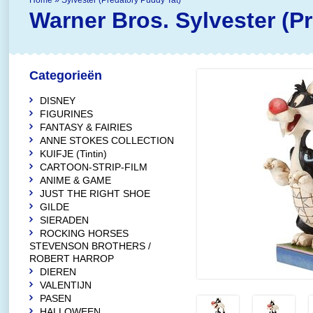
Home
»
Sylvester (Predatory Puddy Tat)
Warner Bros.
Sylvester (P
Categorieën
DISNEY
FIGURINES
FANTASY & FAIRIES
ANNE STOKES COLLECTION
KUIFJE (Tintin)
CARTOON-STRIP-FILM
ANIME & GAME
JUST THE RIGHT SHOE
GILDE
SIERADEN
ROCKING HORSES
STEVENSON BROTHERS /
ROBERT HARROP
DIEREN
VALENTIJN
PASEN
HALLOWEEN