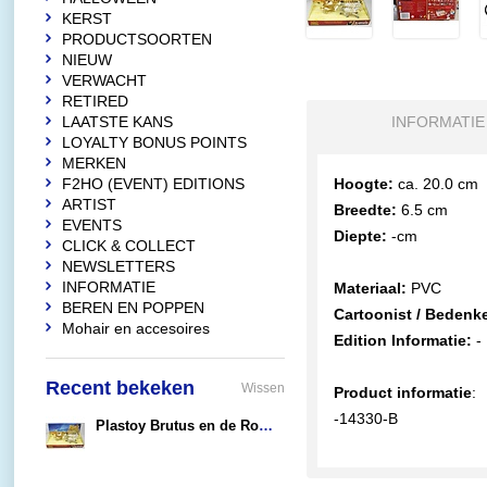
KERST
PRODUCTSOORTEN
NIEUW
VERWACHT
RETIRED
LAATSTE KANS
INFORMATIE
LOYALTY BONUS POINTS
MERKEN
F2HO (EVENT) EDITIONS
Hoogte:
ca. 20.0 cm
ARTIST
Breedte:
6.5 cm
EVENTS
Diepte:
-cm
CLICK & COLLECT
NEWSLETTERS
INFORMATIE
Materiaal:
PVC
BEREN EN POPPEN
Cartoonist / Bedenke
Mohair en accesoires
Edition Informatie:
-
Recent bekeken
Wissen
Product informatie
:
-14330-B
Plastoy Brutus en de Romeinse wagen
€29,95