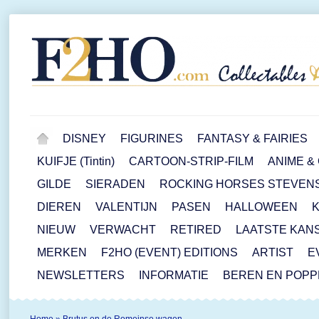
DISNEY
FIGURINES
FANTASY & FAIRIES
KUIFJE (Tintin)
CARTOON-STRIP-FILM
ANIME &
GILDE
SIERADEN
ROCKING HORSES STEVEN
DIEREN
VALENTIJN
PASEN
HALLOWEEN
NIEUW
VERWACHT
RETIRED
LAATSTE KAN
MERKEN
F2HO (EVENT) EDITIONS
ARTIST
E
NEWSLETTERS
INFORMATIE
BEREN EN POP