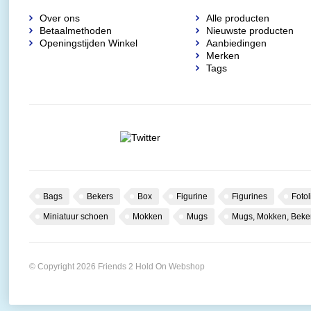
Over ons
Alle producten
Betaalmethoden
Nieuwste producten
Openingstijden Winkel
Aanbiedingen
Merken
Tags
Bags
Bekers
Box
Figurine
Figurines
Fotol
Miniatuur schoen
Mokken
Mugs
Mugs, Mokken, Beke
© Copyright 2026 Friends 2 Hold On Webshop