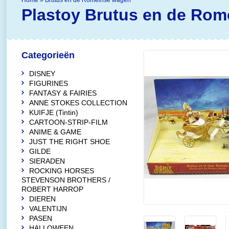
Home
»
Brutus en de Romeinse wagen
Plastoy
Brutus en de Rom
Categorieën
DISNEY
FIGURINES
FANTASY & FAIRIES
ANNE STOKES COLLECTION
KUIFJE (Tintin)
CARTOON-STRIP-FILM
ANIME & GAME
JUST THE RIGHT SHOE
GILDE
SIERADEN
ROCKING HORSES
STEVENSON BROTHERS /
ROBERT HARROP
DIEREN
VALENTIJN
PASEN
HALLOWEEN