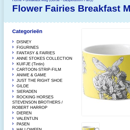
Home
»
Breakfast Mug (Gorse - Gaspeldoorn Fairy)
Flower Fairies
Breakfast M
Categorieën
DISNEY
FIGURINES
FANTASY & FAIRIES
ANNE STOKES COLLECTION
KUIFJE (Tintin)
CARTOON-STRIP-FILM
ANIME & GAME
JUST THE RIGHT SHOE
GILDE
SIERADEN
ROCKING HORSES
STEVENSON BROTHERS /
ROBERT HARROP
DIEREN
VALENTIJN
PASEN
HALLOWEEN