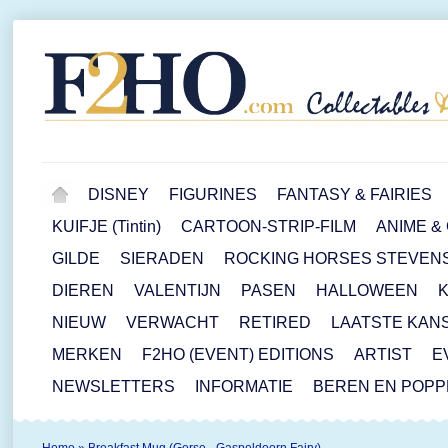
DISNEY
FIGURINES
FANTASY & FAIRIES
KUIFJE (Tintin)
CARTOON-STRIP-FILM
ANIME &
GILDE
SIERADEN
ROCKING HORSES STEVEN
DIEREN
VALENTIJN
PASEN
HALLOWEEN
NIEUW
VERWACHT
RETIRED
LAATSTE KAN
MERKEN
F2HO (EVENT) EDITIONS
ARTIST
E
NEWSLETTERS
INFORMATIE
BEREN EN POP