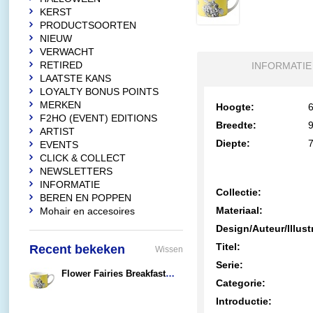
KERST
PRODUCTSOORTEN
NIEUW
VERWACHT
RETIRED
INFORMATIE
LAATSTE KANS
LOYALTY BONUS POINTS
MERKEN
Hoogte:
6
F2HO (EVENT) EDITIONS
Breedte:
9
ARTIST
Diepte:
7
EVENTS
CLICK & COLLECT
NEWSLETTERS
INFORMATIE
Collectie:
BEREN EN POPPEN
Materiaal:
Mohair en accesoires
Design/Auteur/Illust
Titel:
Recent bekeken
Wissen
Serie:
Flower Fairies Breakfast Mug (Gorse - Gaspeldoorn Fairy)
Categorie:
€9,95
Introductie: