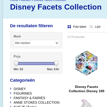
Home
»
Merken
»
Disney Facets Collection
Disney Facets Collection
De resultaten filteren
Foto-tabel
Lijst
Merk
13 Producten
Prijs
Min: €
0
Max: €
40
Categorieën
Disney Facets
DISNEY
Collection Disney 100
FIGURINES
Paper Weight (Facets)
FANTASY & FAIRIES
ANNE STOKES COLLECTION