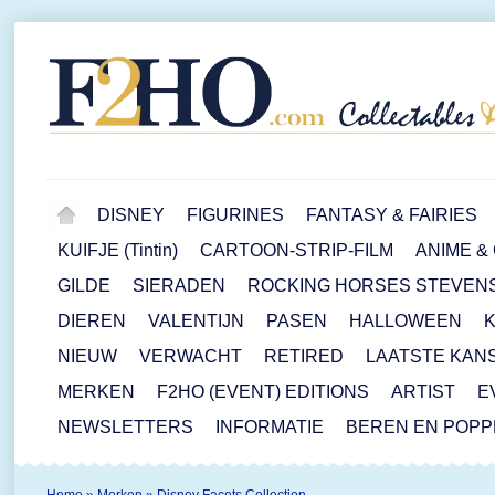
DISNEY
FIGURINES
FANTASY & FAIRIES
KUIFJE (Tintin)
CARTOON-STRIP-FILM
ANIME &
GILDE
SIERADEN
ROCKING HORSES STEVEN
DIEREN
VALENTIJN
PASEN
HALLOWEEN
NIEUW
VERWACHT
RETIRED
LAATSTE KAN
MERKEN
F2HO (EVENT) EDITIONS
ARTIST
E
NEWSLETTERS
INFORMATIE
BEREN EN POP