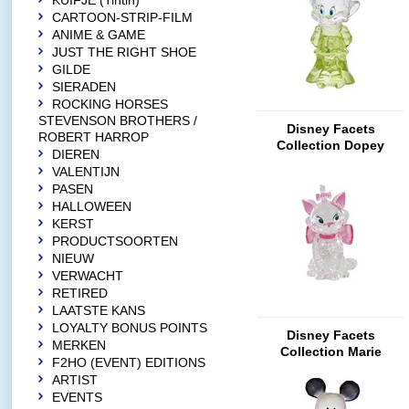
KUIFJE (Tintin)
CARTOON-STRIP-FILM
ANIME & GAME
JUST THE RIGHT SHOE
GILDE
SIERADEN
ROCKING HORSES
STEVENSON BROTHERS /
Disney Facets
ROBERT HARROP
Collection Dopey
DIEREN
Facets
VALENTIJN
PASEN
HALLOWEEN
KERST
PRODUCTSOORTEN
NIEUW
VERWACHT
RETIRED
LAATSTE KANS
LOYALTY BONUS POINTS
Disney Facets
MERKEN
Collection Marie
F2HO (EVENT) EDITIONS
Facets
ARTIST
EVENTS