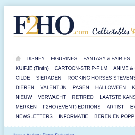
DISNEY
FIGURINES
FANTASY & FAIRIES
KUIFJE (Tintin)
CARTOON-STRIP-FILM
ANIME &
GILDE
SIERADEN
ROCKING HORSES STEVEN
DIEREN
VALENTIJN
PASEN
HALLOWEEN
NIEUW
VERWACHT
RETIRED
LAATSTE KAN
MERKEN
F2HO (EVENT) EDITIONS
ARTIST
E
NEWSLETTERS
INFORMATIE
BEREN EN POP