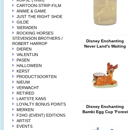
KUIFJE (Tintin)
CARTOON-STRIP-FILM
ANIME & GAME
JUST THE RIGHT SHOE
GILDE
SIERADEN
ROCKING HORSES
STEVENSON BROTHERS /
Disney Enchanting
ROBERT HARROP
Never Land's Waiting
DIEREN
(Peter Pan Tea Light
VALENTIJN
Holder)
PASEN
HALLOWEEN
KERST
PRODUCTSOORTEN
NIEUW
VERWACHT
RETIRED
LAATSTE KANS
LOYALTY BONUS POINTS
Disney Enchanting
MERKEN
Bambi Egg Cup 'Forest
F2HO (EVENT) EDITIONS
Fawn'
ARTIST
EVENTS