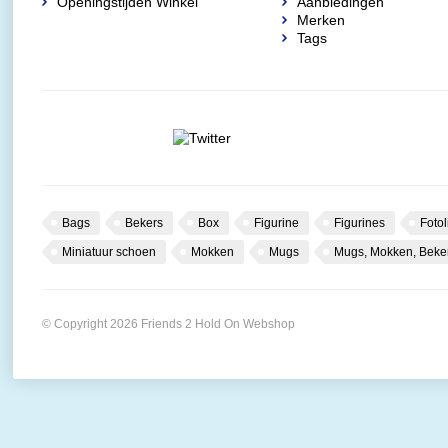
Openingstijden Winkel
Aanbiedingen
Merken
Tags
Bags
Bekers
Box
Figurine
Figurines
Fotol
Miniatuur schoen
Mokken
Mugs
Mugs, Mokken, Beke
© Copyright 2026 Friends 2 Hold On Webshop