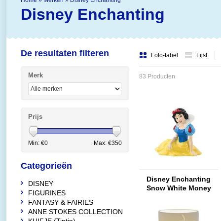
Home
»
Merken
»
Disney Enchanting
Disney Enchanting
De resultaten filteren
Foto-tabel
Lijst
Merk
83 Producten
Prijs
Min: €
0
Max: €
350
Categorieën
Disney Enchanting
DISNEY
Snow White Money
FIGURINES
Bank
FANTASY & FAIRIES
ANNE STOKES COLLECTION