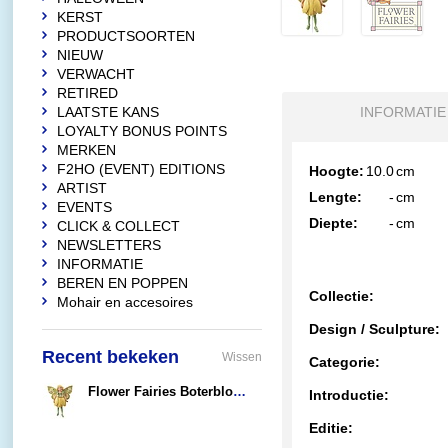
KERST
PRODUCTSOORTEN
NIEUW
VERWACHT
RETIRED
LAATSTE KANS
INFORMATIE
LOYALTY BONUS POINTS
MERKEN
F2HO (EVENT) EDITIONS
Hoogte:
10.0
cm
ARTIST
Lengte:
-
cm
EVENTS
Diepte:
-
cm
CLICK & COLLECT
NEWSLETTERS
INFORMATIE
BEREN EN POPPEN
Collectie:
Mohair en accesoires
Design / Sculpture:
Recent bekeken
Wissen
Categorie:
Flower Fairies Boterbloem Fairy (Steker)
Introductie:
€13,95
Editie: