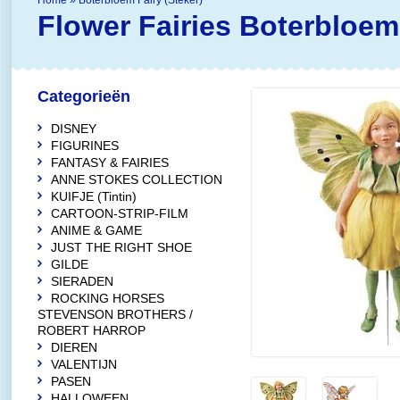
Home
»
Boterbloem Fairy (Steker)
Flower Fairies
Boterbloem 
Categorieën
DISNEY
FIGURINES
FANTASY & FAIRIES
ANNE STOKES COLLECTION
KUIFJE (Tintin)
CARTOON-STRIP-FILM
ANIME & GAME
JUST THE RIGHT SHOE
GILDE
SIERADEN
ROCKING HORSES
STEVENSON BROTHERS /
ROBERT HARROP
DIEREN
VALENTIJN
PASEN
HALLOWEEN