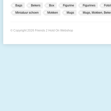
Bags
Bekers
Box
Figurine
Figurines
Fotol
Miniatuur schoen
Mokken
Mugs
Mugs, Mokken, Beke
© Copyright 2026 Friends 2 Hold On Webshop