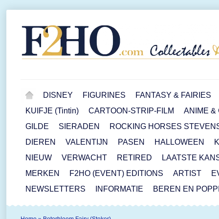
DISNEY
FIGURINES
FANTASY & FAIRIES
KUIFJE (Tintin)
CARTOON-STRIP-FILM
ANIME &
GILDE
SIERADEN
ROCKING HORSES STEVEN
DIEREN
VALENTIJN
PASEN
HALLOWEEN
NIEUW
VERWACHT
RETIRED
LAATSTE KAN
MERKEN
F2HO (EVENT) EDITIONS
ARTIST
E
NEWSLETTERS
INFORMATIE
BEREN EN POP