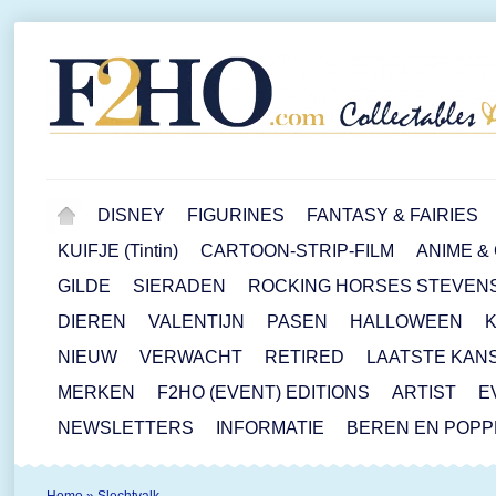
DISNEY
FIGURINES
FANTASY & FAIRIES
KUIFJE (Tintin)
CARTOON-STRIP-FILM
ANIME &
GILDE
SIERADEN
ROCKING HORSES STEVEN
DIEREN
VALENTIJN
PASEN
HALLOWEEN
NIEUW
VERWACHT
RETIRED
LAATSTE KAN
MERKEN
F2HO (EVENT) EDITIONS
ARTIST
E
NEWSLETTERS
INFORMATIE
BEREN EN POP