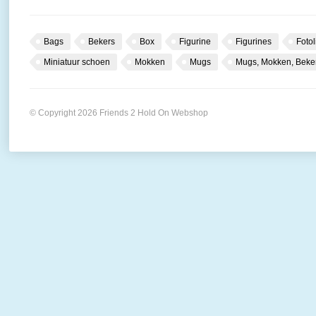
Bags
Bekers
Box
Figurine
Figurines
Fotol
Miniatuur schoen
Mokken
Mugs
Mugs, Mokken, Beke
© Copyright 2026 Friends 2 Hold On Webshop