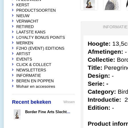
KERST
PRODUCTSOORTEN
NIEUW
VERWACHT
RETIRED
INFORMATIE
LAATSTE KANS
LOYALTY BONUS POINTS
Hoogte:
13,5
MERKEN
F2HO (EVENT) EDITIONS
Afmetingen:
ARTIST
Collectie:
Bord
EVENTS
CLICK & COLLECT
Title:
Peregrin
NEWSLETTERS
Design:
-
INFORMATIE
BEREN EN POPPEN
Serie: -
Mohair en accesoires
Category:
Bir
Introductie:
2
Recent bekeken
Wissen
Edition:
-
Border Fine Arts Slechtvalk
€32,95
Product infor