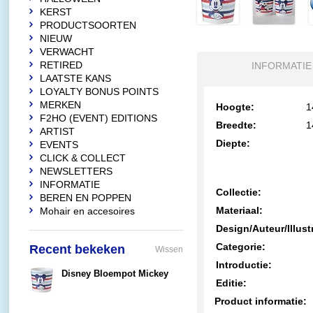
KERST
PRODUCTSOORTEN
NIEUW
VERWACHT
RETIRED
INFORMATIE
LAATSTE KANS
LOYALTY BONUS POINTS
MERKEN
Hoogte:
1
F2HO (EVENT) EDITIONS
Breedte:
1
ARTIST
Diepte:
EVENTS
CLICK & COLLECT
NEWSLETTERS
INFORMATIE
Collectie:
BEREN EN POPPEN
Materiaal:
Mohair en accesoires
Design/Auteur/Illust
Categorie:
Recent bekeken
Wissen
Introductie:
Disney Bloempot Mickey
Editie:
€10,90
Product informatie: