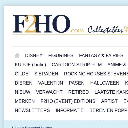
DISNEY
FIGURINES
FANTASY & FAIRIES
KUIFJE (Tintin)
CARTOON-STRIP-FILM
ANIME &
GILDE
SIERADEN
ROCKING HORSES STEVEN
DIEREN
VALENTIJN
PASEN
HALLOWEEN
NIEUW
VERWACHT
RETIRED
LAATSTE KAN
MERKEN
F2HO (EVENT) EDITIONS
ARTIST
E
NEWSLETTERS
INFORMATIE
BEREN EN POP