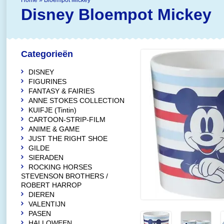
Home
»
Bloempot Mickey
Disney
Bloempot Mickey
Categorieën
DISNEY
FIGURINES
FANTASY & FAIRIES
ANNE STOKES COLLECTION
KUIFJE (Tintin)
CARTOON-STRIP-FILM
ANIME & GAME
JUST THE RIGHT SHOE
GILDE
SIERADEN
ROCKING HORSES
STEVENSON BROTHERS /
ROBERT HARROP
DIEREN
VALENTIJN
PASEN
HALLOWEEN