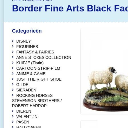
Home
»
Black Face Ewes
Border Fine Arts
Black Fa
Categorieën
DISNEY
FIGURINES
FANTASY & FAIRIES
ANNE STOKES COLLECTION
KUIFJE (Tintin)
CARTOON-STRIP-FILM
ANIME & GAME
JUST THE RIGHT SHOE
GILDE
SIERADEN
ROCKING HORSES
STEVENSON BROTHERS /
ROBERT HARROP
DIEREN
VALENTIJN
PASEN
HALLOWEEN