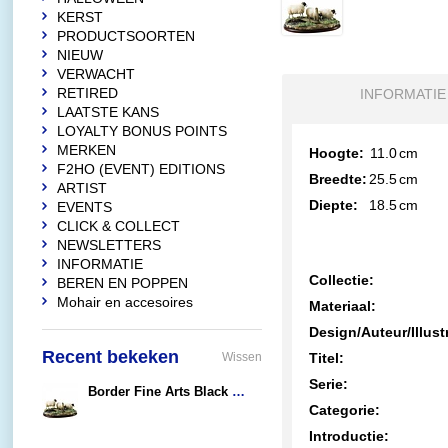
KERST
PRODUCTSOORTEN
NIEUW
VERWACHT
RETIRED
INFORMATIE
LAATSTE KANS
LOYALTY BONUS POINTS
MERKEN
Hoogte:
11.0
cm
F2HO (EVENT) EDITIONS
Breedte:
25.5
cm
ARTIST
Diepte:
18.5
cm
EVENTS
CLICK & COLLECT
NEWSLETTERS
INFORMATIE
Collectie:
BEREN EN POPPEN
Mohair en accesoires
Materiaal:
Design/Auteur/Illust
Recent bekeken
Wissen
Titel:
Serie:
Border Fine Arts Black Face Ewes
€99,95
Categorie:
Introductie: