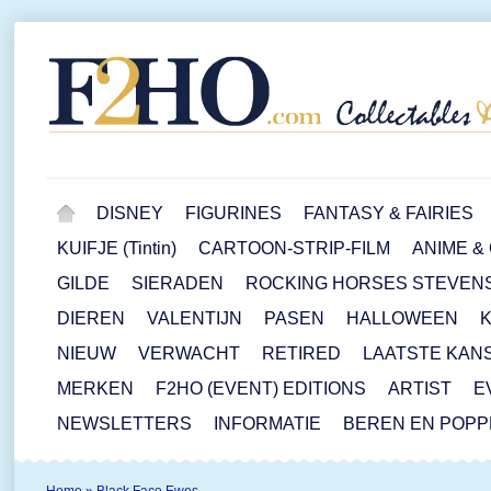
DISNEY
FIGURINES
FANTASY & FAIRIES
KUIFJE (Tintin)
CARTOON-STRIP-FILM
ANIME &
GILDE
SIERADEN
ROCKING HORSES STEVEN
DIEREN
VALENTIJN
PASEN
HALLOWEEN
NIEUW
VERWACHT
RETIRED
LAATSTE KAN
MERKEN
F2HO (EVENT) EDITIONS
ARTIST
E
NEWSLETTERS
INFORMATIE
BEREN EN POP