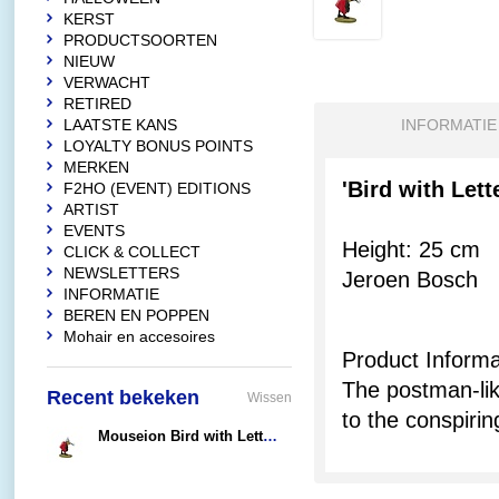
KERST
PRODUCTSOORTEN
NIEUW
VERWACHT
RETIRED
LAATSTE KANS
INFORMATIE
LOYALTY BONUS POINTS
MERKEN
'Bird with Le
F2HO (EVENT) EDITIONS
ARTIST
EVENTS
Height: 25 cm
CLICK & COLLECT
NEWSLETTERS
Jeroen Bosch
INFORMATIE
BEREN EN POPPEN
Mohair en accesoires
Product Informa
The postman-like
Recent bekeken
Wissen
to the conspirin
Mouseion Bird with Letter (Large)
€68,95