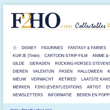
DISNEY
FIGURINES
FANTASY & FAIRIES
KUIFJE (Tintin)
CARTOON-STRIP-FILM
ANIME &
GILDE
SIERADEN
ROCKING HORSES STEVEN
DIEREN
VALENTIJN
PASEN
HALLOWEEN
NIEUW
VERWACHT
RETIRED
LAATSTE KAN
MERKEN
F2HO (EVENT) EDITIONS
ARTIST
E
NEWSLETTERS
INFORMATIE
BEREN EN POP