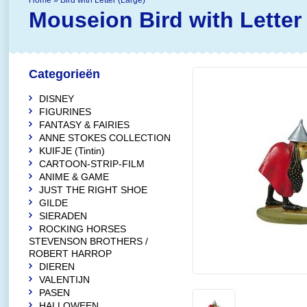
Home
»
Bird with Letter (Large)
Mouseion
Bird with Letter
Categorieën
DISNEY
FIGURINES
FANTASY & FAIRIES
ANNE STOKES COLLECTION
KUIFJE (Tintin)
CARTOON-STRIP-FILM
ANIME & GAME
JUST THE RIGHT SHOE
GILDE
SIERADEN
ROCKING HORSES
STEVENSON BROTHERS /
ROBERT HARROP
DIEREN
VALENTIJN
PASEN
HALLOWEEN