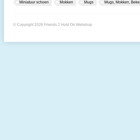
Miniatuur schoen
Mokken
Mugs
Mugs, Mokken, Beke
© Copyright 2026 Friends 2 Hold On Webshop